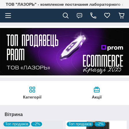
ТОВ "ЛАЗОРЬ" - комплексне постачання лабораторного об
Категорії
Акції
Вітрина
Топ продажів
–2%
Топ продажів
–2%