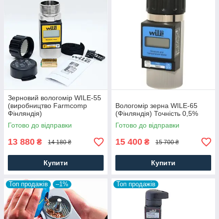
Зерновий вологомір WILE-55
(виробництво Farmcomp
Вологомір зерна WILE-65
Фінляндія)
(Фінляндія) Точність 0,5%
Готово до відправки
Готово до відправки
13 880
15 400
₴
₴
14 180 ₴
15 700 ₴
Купити
Купити
Топ продажів
–1%
Топ продажів