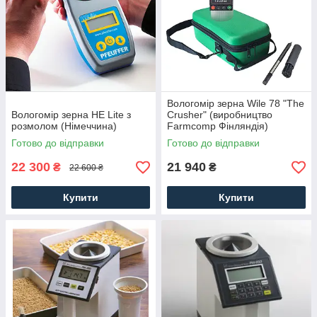
Вологомір зерна Wile 78 "The
Вологомір зерна HE Lite з
Crusher" (виробництво
розмолом (Німеччина)
Farmcomp Фінляндія)
Готово до відправки
Готово до відправки
22 300
21 940
₴
₴
22 600 ₴
Купити
Купити