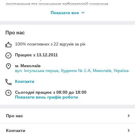
постачання та оснащення лабораторій сучасним
лабораторним обладнанням вітчизняного та
Показати все
закордонного виробництва. Обладнання, яке ми
постачаємо, використовуються на підприємствах
медичної, фармацевтичної, харчової, молочної,
Про нас
хлібопекарської, агропромислової, хімічної промисловості, а
також у навчальних, науково-дослідних і сертифікаційних
лабораторіях.
100% позитивних з 22 відгуків за рік
Пропонуємо широкий асортимент обладнання для
Працює з 13.12.2011
лабораторій:
м. Миколаїв
лабораторне та аналітичне обладнання;
вул. Інгульська перша, будинок № 1-А, Миколаїв, Україна
ваговимірювальну техніку
;
Контакти
вимірювачі вологості;
контрольно-вимірювальні прилади
;
Сьогодні працює з 08:00 до 18:00
Показати весь графік роботи
хіміко-лаб
ораторний
посуд;
витратні матеріали і ЗіП;
лабораторні меблі;
Про нас
вимірювальний інструмент та ін.
Контакти
Завдяки співпраці з провідними українськими та