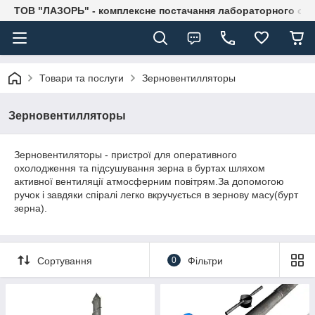
ТОВ "ЛАЗОРЬ" - комплексне постачання лабораторного об
Товари та послуги
Зерновентилляторы
Зерновентилляторы
Зерновентиляторы - пристрої для оперативного
охолодження та підсушування зерна в буртах шляхом
активної вентиляції атмосферним повітрям.За допомогою
ручок і завдяки спіралі легко вкручується в зернову масу(бурт
зерна).
Сортування
0
Фільтри