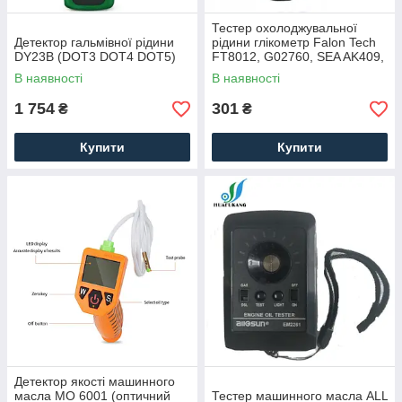
Тестер охолоджувальної
Детектор гальмівної рідини
рідини глікометр Falon Tech
DY23B (DOT3 DOT4 DOT5)
FT8012, G02760, SEA AK409,
Польща
В наявності
В наявності
1 754
301
₴
₴
Купити
Купити
Детектор якості машинного
масла MO 6001 (оптичний
Тестер машинного масла ALL