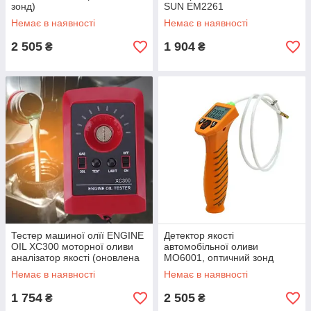
зонд)
SUN EM2261
Немає в наявності
Немає в наявності
2 505
1 904
₴
₴
Тестер машиної олїї ENGINE
Детектор якості
OIL XC300 моторної оливи
автомобільної оливи
аналізатор якості (оновлена
MO6001, оптичний зонд
версія)
(упаковка зіп-пакет)
Немає в наявності
Немає в наявності
1 754
2 505
₴
₴