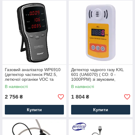
Газовий аналізатор WP6910
Детектор чадного газу KXL
(детектор частинок PM2.5,
601 (UA6070) ( CO: 0 -
летючої органіки VOC та
1000PPM) зі звуковим,
формальдегіду)
світловим і вібросигналом
В наявності
В наявності
2 756
1 804
₴
₴
Купити
Купити