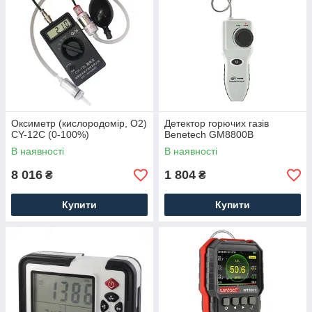
Оксиметр (кислородомір, О2)
Детектор горючих газів
CY-12C (0-100%)
Benetech GM8800B
В наявності
В наявності
8 016
1 804
₴
₴
Купити
Купити