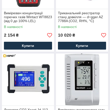
Вимірювач концентрації
Триканальний реєстратор
горючих газів Wintact WT8823
стану довкілля — d÷gger AZ
(від 0 до 100% LEL)
7788A (СО2, RH%, °C)
В наявності
В наявності
2 154
10 020
₴
₴
Купити
Купити
Детектор СО2 Xeast Jd-112
Вимірювач вуглекислого газу