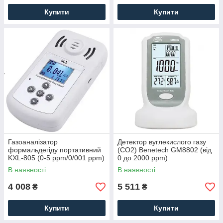
Купити
Купити
Газоаналізатор
Детектор вуглекислого газу
формальдегіду портативний
(CO2) Benetech GM8802 (від
KXL-805 (0-5 ppm/0/001 ppm)
0 до 2000 ppm)
В наявності
В наявності
4 008
5 511
₴
₴
Купити
Купити