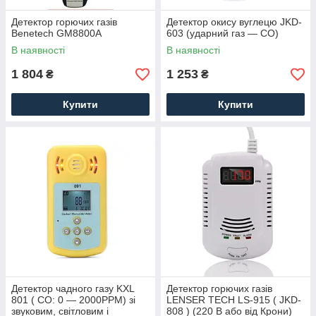
Детектор горючих газів
Детектор окису вуглецю JKD-
Benetech GM8800A
603 (ударний газ — СО)
В наявності
В наявності
1 804
1 253
₴
₴
Купити
Купити
Детектор чадного газу KXL
Детектор горючих газів
801 ( CO: 0 — 2000PPM) зі
LENSER TECH LS-915 ( JKD-
звуковим, світловим і
808 ) (220 В або від Крони)