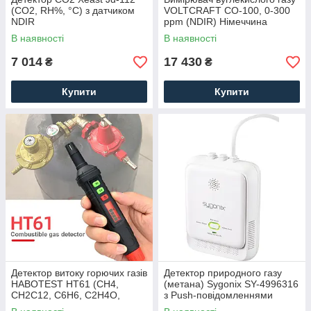
(СО2, RH%, °C) з датчиком
VOLTCRAFT CO-100, 0-300
NDIR
ppm (NDIR) Німеччина
В наявності
В наявності
7 014
17 430
₴
₴
Купити
Купити
Детектор витоку горючих газів
Детектор природного газу
HABOTEST HT61 (CH4,
(метана) Sygonix SY-4996316
СН2С12, С6Н6, С2Н4О,
з Push-повідомленнями
C6H14, C4H10, C2Н2 та інші)