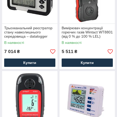
Трьохканальний реєстратор
Вимірювач концентрації
стану навколишнього
горючих газів Wintact WT8801
середовища – datalogger
(від 0 % до 100 % LEL)
Walcom HT-2000 (СО2, RH%,
Пам'ять 120 тис вимірювань
В наявності
В наявності
°C)
7 014
5 511
₴
₴
Купити
Купити