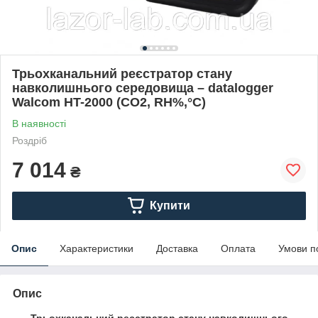
Трьохканальний реєстратор стану
навколишнього середовища – datalogger
Walcom HT-2000 (СО2, RH%,°C)
В наявності
Роздріб
7 014
₴
Купити
Опис
Характеристики
Доставка
Оплата
Умови п
Опис
Трьохканальний реєстратор стану навколишнього