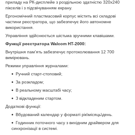
приладу на РК-дисплейе з роздільною здатністю 320х240
пікселів і з підсвічуванням екрану.
Ергономічний пластмасовий корпус містить всі складові
частини реєстратора, що забезпечує його автономне
використання.
Управління здійснюється шістьма зручними клавішами.
Функції реєстратора Walcom HT-2000:
Внутрішня пам'ять забезпечує протоколювання 12 700
вимірювань.
Режими управління журналами:
Ручний старт-стоповий;
За розкладом;
В реальному масштабі часу;
З відкладеним стартом.
Додаткові функції:
Вбудований календар у форматі рік\місяць\день.
Годинник поточного часу з вихідним драйвером для
синхронізації в системі.