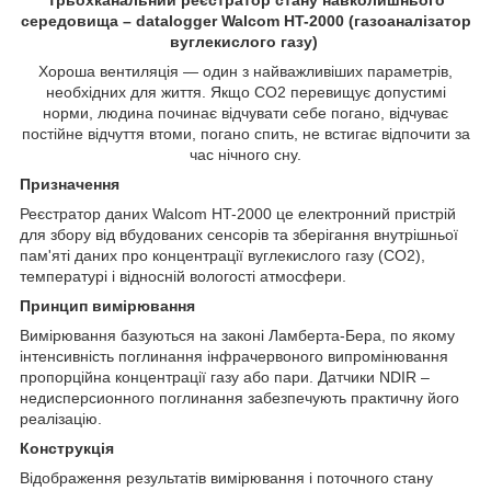
середовища – datalogger Walcom HT-2000 (газоаналізатор
вуглекислого газу)
Хороша вентиляція — один з найважливіших параметрів,
необхідних для життя. Якщо СО2 перевищує допустимі
норми, людина починає відчувати себе погано, відчуває
постійне відчуття втоми, погано спить, не встигає відпочити за
час нічного сну.
Призначення
Реєстратор даних Walcom HT-2000 це електронний пристрій
для збору від вбудованих сенсорів та зберігання внутрішньої
пам'яті даних про концентрації вуглекислого газу (СО
2
),
температурі і відносній вологості атмосфери.
Принцип вимірювання
Вимірювання базуються на законі Ламберта-Бера, по якому
інтенсивність поглинання інфрачервоного випромінювання
пропорційна концентрації газу або пари. Датчики NDIR –
недисперсионного поглинання забезпечують практичну його
реалізацію.
Конструкція
Відображення результатів вимірювання і поточного стану