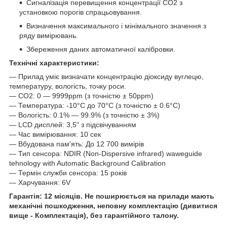
Сигналізація перевищення концентрації СО
2
з
установкою порогів спрацьовування.
Визначення максимального і мінімального значення з
ряду вимірювань.
Збереження даних автоматичної калібровки.
Технічні характеристики:
— Прилад уміє визначати концентрацію діоксиду вуглецю,
температуру, вологість, точку роси.
— CO2: 0 — 9999ppm (з точністю ± 50ppm)
— Температура: -10°C до 70°C (з точністю ± 0.6°C)
— Вологість: 0.1% — 99.9% (з точністю ± 3%)
— LCD дисплей: 3,5" з підсвічуванням
— Час вимірювання: 10 сек
— Вбудована пам'ять: До 12 700 вимірів
— Тип сенсора: NDIR (Non-Dispersive infrared) waweguide
tehnology with Automatic Background Calibration
— Термін служби сенсора: 15 років
— Харчування: 6V
Гарантія: 12 місяців. Не поширюється на прилади мають
механічні пошкодження, неповну комплектацію (дивитися
вище - Комплектація), без гарантійного талону.