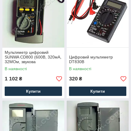
Мультиметр цифровий
SUNWA CD800 (600В, 320мА,
Цифровий мультиметр
32МОм, звукова
DT830B
продзвонювання)
В наявності
В наявності
1 102
320
₴
₴
Купити
Купити