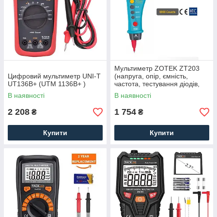
Мультиметр ZOTEK ZT203
Цифровий мультиметр UNI-T
(напруга, опір, ємність,
UT136B+ (UTM 1136B+ )
частота, тестування діодів,
продзвонювання, NCV)
В наявності
В наявності
2 208
1 754
₴
₴
Купити
Купити