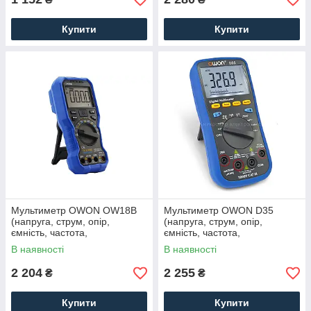
Купити
Купити
Мультиметр OWON OW18B
Мультиметр OWON D35
(напруга, струм, опір,
(напруга, струм, опір,
ємність, частота,
ємність, частота,
температура) True-RMS
температура)
В наявності
В наявності
2 204
2 255
₴
₴
Купити
Купити