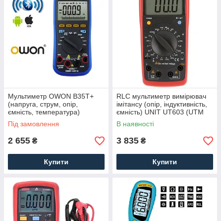
Мультиметр OWON B35T+
RLC мультиметр вимірювач
(напруга, струм, опір,
імітансу (опір, індуктивність,
ємність, температура)
ємність) UNIT UT603 (UTM
+Bluetooth, +TrueRMS ціна з
1603)
Під замовлення
В наявності
НДС
2 655
3 835
₴
₴
Купити
Купити