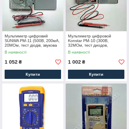
Мультиметр цифровий
Мультиметр цифровой
SUNWA PM-11 (500В, 200мА,
Konstar PM-10 (300В,
20МОм, тест діодів, звукова
32МОм, тест диодов,
продзвонювання)
звуковая прозвонка)
В наявності
В наявності
1 052
1 002
₴
₴
Купити
Купити