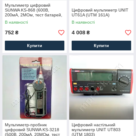
Мультиметр цифровий
SUNWA KS-868 (600В,
Цифровий мультиметр UNIT
200мА, 2МОм, тест батарей,
UT61A (UTM 161A)
тест діодів, звукова
В наявності
В наявності
продзвонювання)
752
4 008
₴
₴
Купити
Купити
Мультиметр-пробник
Цифровий настільний
цифровий SUNWA KS-3218
мультиметр UNIT UT803
(500В, 200мА, 20МОм, тест
(UTM 1803)