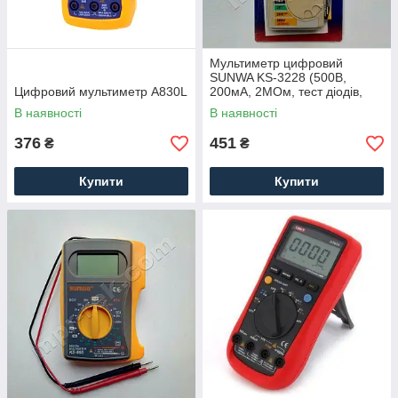
Мультиметр цифровий
SUNWA KS-3228 (500В,
Цифровий мультиметр A830L
200мА, 2МОм, тест діодів,
звукова продзвонювання)
В наявності
В наявності
376
451
₴
₴
Купити
Купити