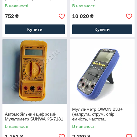
діодів, звукова
В наявності
В наявності
продзвонювання)
752
10 020
₴
₴
Купити
Купити
Мультиметр OWON B33+
Автомобільний цифровий
(напруга, струм, опір,
Мультиметр SUNWA KS-7181
ємність, частота,
температура)
В наявності
В наявності
+Bluetooth+Offline з ПДВ
1 152
2 280
₴
₴