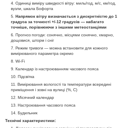
Одиниці виміру швидкості вітру: миль/год, м/с, км/год,
вузли, шкала Бофорта
Напрямок вітру визначається з дискретністю до 1
градуса за точності +/-12 градусів — набагато
точніше, порівнюючи з іншими метеостанціями
Прогноз погоди: сонячно, місцями сонячно, хмарно,
дощовися, шторм і сніг
Режим тривоги — можна встановити для кожного
вимірюваного параметра окремо
Wi-Fi
Календар із настроюванням часового пояса
Підсвітка
Вимірювання вологості та температури всередині
приміщення і зовні на вулиці (%, С)
Місячний календар
Настроювання часового пояса
Будильник
Технічні характеристики: