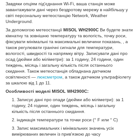
Завдяки опціям під'єднання Wi-Fi, ваша станція може
завантажувати дані через бездротову мережу в найбільшу у
світі персональну метеостанцію Network, Weather
Underground.
За допомогою метеостанції
MISOL WH2900C
Ви будете знати
кімнатну та зовнішню температуру та вологість, точку роси,
фіксувати мінімальні та максимальні величини показань, , а
також регулювати гранічні сигнали для температури,
вологості, швидкості та напрямку вітру. Записувати дані про
осад (дюйми або міліметри): за 1 годину, 24 години, один
тиждень, місяць і загальну кількість після останнього
скидання. Також метеостанція обладнана датчиком
освітленості —
люксметром
, а також датчиком ультрафіолету
за шкалою від 1 до 11.
Особливості моделі MISOL WH2900C:
Записує дані про опади (дюйми або міліметри): за 1
годину, 24 години, один тиждень, місяць і загальну
кількість після останнього скидання.
індикація температури та точки роси (° F или ° C)
Запис максимальних і мінімальних значень усіх
вимірюваних величин із прив'язкою до часу