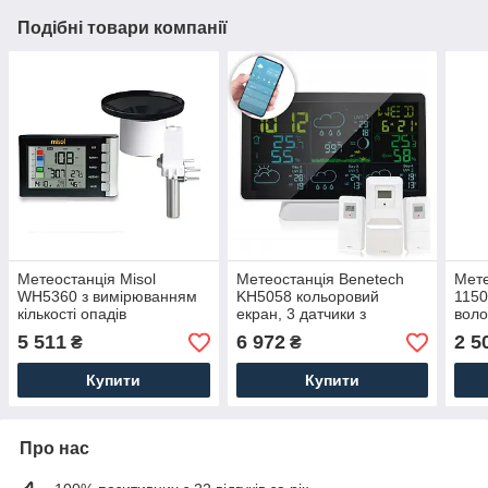
Подібні товари компанії
Метеостанція Misol
Метеостанція Benetech
Мет
WH5360 з вимірюванням
KH5058 кольоровий
1150
кількості опадів
екран, 3 датчики з
воло
дисплеями, WiFi, Tuya
тиск
5 511
6 972
2 5
₴
₴
пого
Купити
Купити
Про нас