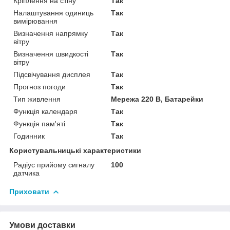
Кріплення на стіну
Так
Налаштування одиниць
Так
вимірювання
Визначення напрямку
Так
вітру
Визначення швидкості
Так
вітру
Підсвічування дисплея
Так
Прогноз погоди
Так
Тип живлення
Мережа 220 В, Батарейки
Функція календаря
Так
Функція пам'яті
Так
Годинник
Так
Користувальницькі характеристики
Радіус прийому сигналу
100
датчика
Приховати
Умови доставки