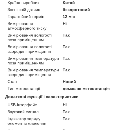
Країна виробник
Китай
Зовнішній датчик
бездротовий
Гарантійний термін
12 міс
Вимірювання
Ні
атмосферного тиску
Вимірювання вологості
Так
поза приміщенням
Вимірювання вологості
Так
всередині приміщення
Вимірювання температури
Так
поза приміщенням
Вимірювання температури
Так
всередині приміщення
Стан
Новий
Тип метеостанції
домашня метеостанція
Додаткові функції і характеристики
USB-інтерфейс
Ні
Звуковий сигнал
Так
Індикатор заряду
Так
елементів живлення