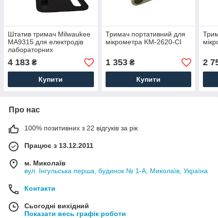
Штатив тримач Milwaukee
Тримач портативний для
Трим
MA9315 для електродів
мікрометра KM-2620-CI
мікр
лабораторних
вимірювальних приладів,
4 183
1 353
2 7
₴
₴
Угорщина
Купити
Купити
Про нас
100% позитивних з 22 відгуків за рік
Працює з 13.12.2011
м. Миколаїв
вул. Інгульська перша, будинок № 1-А, Миколаїв, Україна
Контакти
Сьогодні вихідний
Показати весь графік роботи