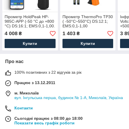
Пірометр HoldPeak HP-
Пірометр ThermoPro TP30
Інфр
985C-APP (-50 °C до +800
( -50°C~550°C) DS:12:1;
Volt
°C) DS:16:1; EMS:0,1-1,00.
EMS:0,1-1,00
+500
Bluetooth
0.95
4 008
1 403
3 8
₴
₴
Купити
Купити
Про нас
100% позитивних з 22 відгуків за рік
Працює з 13.12.2011
м. Миколаїв
вул. Інгульська перша, будинок № 1-А, Миколаїв, Україна
Контакти
Сьогодні працює з 08:00 до 18:00
Показати весь графік роботи