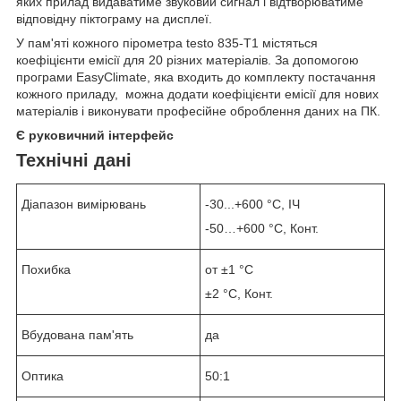
яких прилад видаватиме звуковий сигнал і відтворюватиме
відповідну піктограму на дисплеї.
У пам'яті кожного пірометра testo 835-Т1 містяться
коефіцієнти емісії для 20 різних матеріалів. За допомогою
програми EasyClimate, яка входить до комплекту постачання
кожного приладу, можна додати коефіцієнти емісії для нових
матеріалів і виконувати професійне оброблення даних на ПК.
Є руковичний інтерфейс
Технічні дані
Діапазон вимірювань
-30...+600 °C, ІЧ
-50…+600 °C, Конт.
Похибка
от ±1 °C
±2 °C, Конт.
Вбудована пам'ять
да
Оптика
50:1