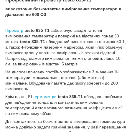
високоточне безконтактне вимірювання температури в
діапазоні до 600
О
З
Пірометр
testo 835-T1
забезпечує швидкі та точні
вимірювання температури поверхні на відстанях понад 30
метрів.
testo 835-T1
обладнаний високоточною оптикою 50:1,
а також 4-точковим лазерним маркером, який чітко обмежує
вимірювану зону навіть за вимірювань із великої відстані.
Наприклад, діаметр вимірюваної плями становить лише 10
см, за вимірювань із відстані 5 метрів.
На дисплеї приладу постійно зображаються 3 значення ІЧ
температури: максимальне, поточне (або миттєве) і
мінімальне. Вбудована пам'ять дає змогу зберегти до 200
вимірювань.
Крім цього, ІЧ
термометри
testo 835-Т1
обладнані роз'ємом
для під'єднання зонда для контактних вимірювань
температури й автоматичного визначення коефіцієнта емісії
на вимірюваному об'єкті.
Для контактного та безконтактного вимірювання температури
можна довільно задати гранічні значення, у разі перевищення