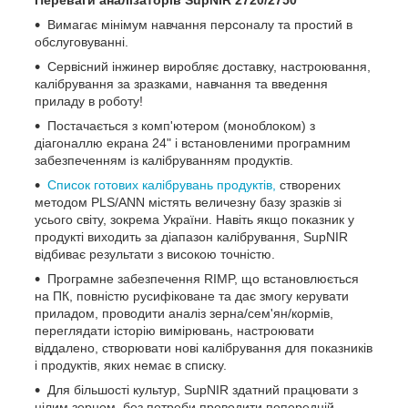
Вимагає мінімум навчання персоналу та простий в
обслуговуванні.
Сервісний інжинер виробляє доставку, настроювання,
калібрування за зразками, навчання та введення
приладу в роботу!
Постачається з комп'ютером (моноблоком) з
діагоналлю екрана 24" і встановленими програмним
забезпеченням із калібруванням продуктів.
Список готових калібрувань продуктів,
створених
методом PLS/ANN містять величезну базу зразків зі
усього світу, зокрема України. Навіть якщо показник у
продукті виходить за діапазон калібрування, SupNIR
відбиває результати з високою точністю.
Програмне забезпечення RIMP, що встановлюється
на ПК, повністю русифіковане та дає змогу керувати
приладом, проводити аналіз зерна/сем'ян/кормів,
переглядати історію вимірювань, настроювати
віддалено, створювати нові калібрування для показників
і продуктів, яких немає в списку.
Для більшості культур, SupNIR здатний працювати з
цілим зерном, без потреби проводити попередній