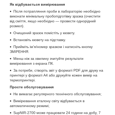
Як відбувається вимірювання
Після потрапляння проби в лабораторію необхідно
виконати мінімальну пробопідготівку зразка (очистити
від сміття, якщо необхідно — провести однорідний
розмел).
Очищений зразок помістіть у кювету.
Встановіть кювету на підставку.
Прийміть ім'я/номер зразком і натисніть кнопку
ЗМІРЕННЯ.
Менш ніж за хвилину зчитуйте результати
вимірювання з екрана ПК.
За потреби, створіть звіт у форматі PDF для друку на
принтері у форматі А4 або друкуйте кожен вимір на
термопринтері.
Просте обслуговування
Не вимагає регулярного технічного обслуговування;
Вимірювання еталону cвіту відбувається в
автоматичному режимі;
SupNIR-2700 може працювати 24 години на добу, 7