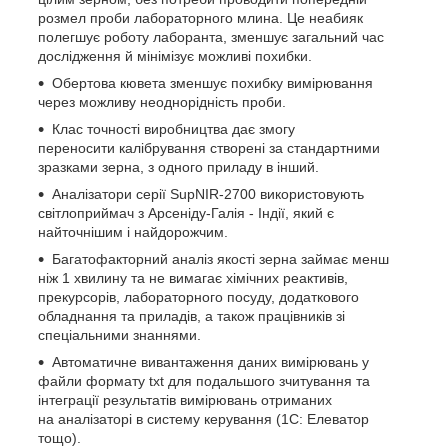
розмел проби лабораторного млина. Це неабияк
полегшує роботу лаборанта, зменшує загальний час
дослідження й мінімізує можливі похибки.
Обертова кювета зменшує похибку вимірювання
через можливу неоднорідність проби.
Клас точності виробництва дає змогу
переносити калібрування створені за стандартними
зразками зерна, з одного приладу в інший.
Аналізатори серії SupNIR-2700 використовують
світлоприймач з Арсеніду-Галія - Індії, який є
найточнішим і найдорожчим.
Багатофакторний аналіз якості зерна займає менш
ніж 1 хвилину та не вимагає хімічних реактивів,
прекурсорів, лабораторного посуду, додаткового
обладнання та приладів, а також працівників зі
спеціальними знаннями.
Автоматичне вивантаження даних вимірювань у
файли формату txt для подальшого зчитування та
інтеграції результатів вимірювань отриманих
на аналізаторі в систему керування (1С: Елеватор
тощо).