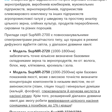
зернотрейдерів, виробників комбікормів, мукомольних
підприємств, зернопереробників, підприємствів
оливожирового комплексу та інших підприємств
агропромислової галузі у швидкому та простому аналізу
цільного зерна, олійних культур, продуктів перероблення,
сировини та різних порошків.
Прилади серії SupNIR-2700 є повносканувальними
спектрометрами решітчастого типу, що працює в режимі
дифузного відбиття світла, у діапазоні довжини хвилі:
Модель SupNIR-2720
(1000-1800нм)
забезпечить точне кількісне визначене базовими
складниками зерна та зернопродуктів, як-от: волога,
білок, жир, клітковина, крохмаль і зола.
Модель SupNIR-2750
(1000-2500нм) крім базових
показників якості, може з високою точністю визначити
концентрацію компонентів із низьким вмістом, як-от
амінокислоти (лізин, гліцин тощо) і мінеральні домішки
(кальцій, фосфор),
глюкозиналати й ерукова кислота в
насінні ріпаку
. Крім того, розширений діапазон довжини
хвилі дає змогу робити
вимірювання цілісного насіння
соняшника з похибкою до 1% і краще
!
Переваги аналізаторів SupNIR 2720/2750