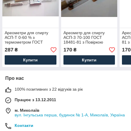
Ареометри для спирту
Ареометр для спирту
Арео
АСП-Т 0-60 % з
АСП-3 70-100 ГОСТ
АСП-
термометром ГОСТ
18481-81 з Повіркою
81 з
18481-81 з Повіркою
287
170
170
₴
₴
Купити
Купити
Про нас
100% позитивних з 22 відгуків за рік
Працює з 13.12.2011
м. Миколаїв
вул. Інгульська перша, будинок № 1-А, Миколаїв, Україна
Контакти