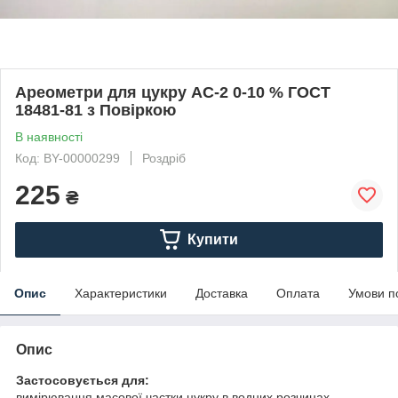
Ареометри для цукру АС-2 0-10 % ГОСТ
18481-81 з Повіркою
В наявності
Код: BY-00000299
Роздріб
225
₴
Купити
Опис
Характеристики
Доставка
Оплата
Умови п
Опис
Застосовується для:
вимірювання масової частки цукру в водних розчинах