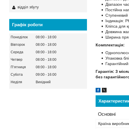
Діапазон час
відділ збуту
Постійна на
Ступеневий 
Індикація: Р
Графік роботи
Кліпса для к
Довжина жал
Ширина пря
Понеділок
08:00
18:00
Комплектація:
Вівторок
08:00
18:00
Середа
08:00
18:00
Однополюсн
Упаковка бл
Четвер
08:00
18:00
Гарантійний
Пʼятниця
08:00
18:00
Гарантія: 3 міс
Субота
09:00
16:00
без гарантійног
Неділя
Вихідний
Характеристи
Основні
Країна виробни