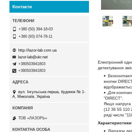
Контакти
+380 (50) 394-18-03
+380 (93) 074-78-11
http://lazor-lab.com.ua
lazor-lab@ukr.net
Електронний одно
+380503941803
детектування змін
+380503941803
Безконтакт
кнопки DIRECT
відображаєтьс
вул. Інгульська перша, будинок № 1-
Для контак
А, Миколаїв, Україна
"DIRECT".
Якщо напруга 
(12 36 55 110
ряді число "11
ТОВ «ЛАЗОРЬ»
Характеристики
Діапазон де