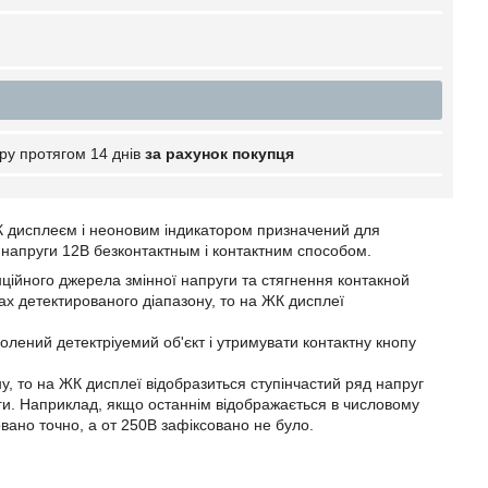
ру протягом 14 днів
за рахунок покупця
РК дисплеєм і неоновим індикатором призначений для
ої напруги 12В безконтактным і контактним способом.
нційного джерела змінної напруги та стягнення контакной
 детектированого діапазону, то на ЖК дисплеї
олений детектріуемий об'єкт і утримувати контактну кнопу
, то на ЖК дисплеї відобразиться ступінчастий ряд напруг
уги. Наприклад, якщо останнім відображається в числовому
овано точно, а от 250В зафіксовано не було.