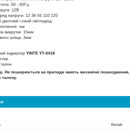
тоти: 50 - 60Гц
пруга: 12В
ряд напруги: 12 36 55 110 220
К дисплей і синій світлодіод
ріплення: так
а викрутки: 15мм
мого шліца: 3мм
ий індикатор
YINTE YT-0418
істер
 талон
яці. Не поширюється на прилади мають механічні пошкодження,
о талону.
ки
к
Китай