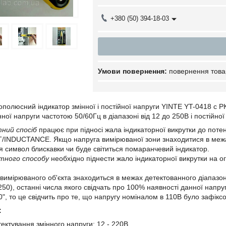
+380 (50) 394-18-03
повернення това
полюсний індикатор змінної і постійної напруги YINTE YT-0418 c 
ної напруги частотою 50/60Гц в діапазоні від 12 до 250В і постійн
ний спосіб
працює при підносі жала індикаторної викрутки до поте
/INDUCTANCE. Якщо напруга вимірюваної зони знаходитися в межах
я символ блискавки чи буде світиться помаранчевий індикатор.
тного способу
необхідно піднести жало індикаторної викрутки на ог
вимірюваного об'єкта знаходиться в межах детектованного діапазону
 250), останні числа якого свідчать про 100% наявності данної напр
0", то це свідчить про те, що напругу номіналом в 110В було зафікс
:
тектування змінного напруги: 12 - 220В