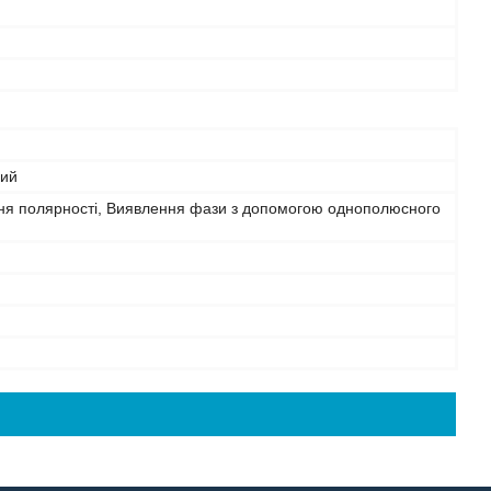
лий
ня полярності, Виявлення фази з допомогою однополюсного