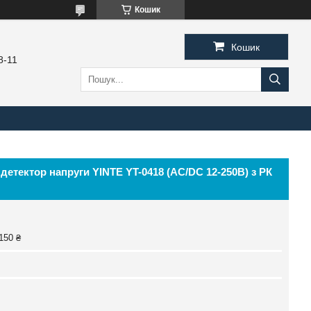
Кошик
Кошик
8-11
детектор напруги YINTE YT-0418 (AC/DC 12-250В) з РК
150 ₴