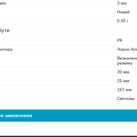
мін
3 міс
Новий
0.05 г
бути
РК
нітора
Чорно-бі
Визначен
режиму
20 мм
25 мм
157 мм
Світлова
ля замовлення