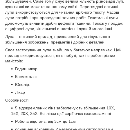
збільшувачей. Саме тому існує велика кількість різновидів луп,
купити які ви можете на нашому сайті. Переглядові оптичні
лупи використовуються для читання дрібного тексту. Часові
лупи потрібні при проведенні точних робіт. Текстильні лупи
допоможуть виявити дрібні дефекти тканини. Також у продажі
є цифрові лупи, кішенькові и настільні лупи й много інші.
Лупа – оптичний прилад, призначений для візуального
збільшення зображень, предметів і дрібних деталей.
Своє застосування лупа знайшла у багатьох напрямках. Цей
прилад використовується, як в побуті, так і в роботі різних
майстрів:
Годинникар.
Косметолог.
Ювелір.
Лікар
Особливості:
5 відокремлених лінз забезпечують збільшення 10X,
15X, 20X, 25X. Всі лінзи цієї серії очок взаємозамінні
Робоча відстань: від 3см до 1см
оснащені яскравими 2 незалежними світлодіодами,