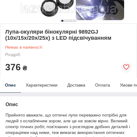
Лупа-окуляри бінокулярні 9892GJ
(10x/15x/20x/25x) з LED підсвічуванням
Немає в наявності
Роздріб
376
₴
Опис
Характеристики
Доставка
Оплата
Умови п
Опис
Прийнято вважати, що оптичні лупи переважно потрібні для
людей з ослабленим зором, але це не зовсім вірно. Великий
спектр точних робіт, пов'язаних з розглядом дрібних деталей і
операціями над ними, теж вимагає використання оптичних