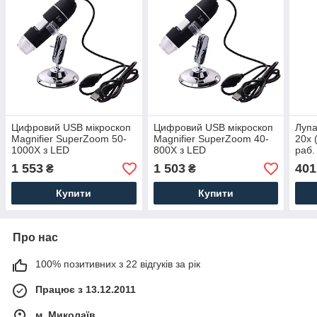
Цифровий USB мікроскоп
Цифровий USB мікроскоп
Лупа
Magnifier SuperZoom 50-
Magnifier SuperZoom 40-
20х 
1000X з LED
800X з LED
раб.
підсвічуванням
підсвічуванням
підс
1 553
1 503
401
₴
₴
9892
Купити
Купити
Про нас
100% позитивних з 22 відгуків за рік
Працює з 13.12.2011
м. Миколаїв