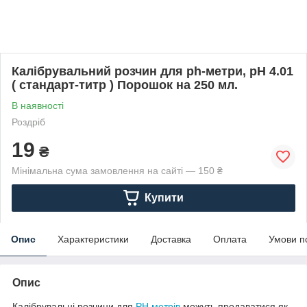
Калібрувальний розчин для ph-метри, pH 4.01
( стандарт-титр ) Порошок на 250 мл.
В наявності
Роздріб
19
₴
Мінімальна сума замовлення на сайті — 150 ₴
Купити
Опис
Характеристики
Доставка
Оплата
Умови п
Опис
Калібрувальні розчини для
PH метрів
можуть продаватися як