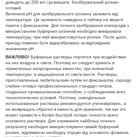
доводять до 250 мл і розмішати. Калібрувальний розчин
готовий.
Величина pH для калібрувального розчину залежить від
температури. Ця залежність наведена в таблиці на звороті
пакета з фиксаналом. Для точного калібрування електродів з
використанням буферних розчинів необхідно вимірювати
температуру, при якій використовується розчин. Після цього
прилад повинен бути відкалібровано за відповідним
значенням pH.
ВАЖЛИВО!
Буферные растворы портятся при воздействии
на них воздуха и света. Поэтому их следует хранить в
герметичных непрозрачных емкостях, при комнатной
температуре, в защищённом от света месте. Растворы,
приготовленные любительским путём из фиксаналов, гораздо
слабее готовых профессиональных стандарт-титров,
созданных промышленным способом, с соблюдением всех
технологических условий. Поэтому, самодельные
использованные растворы рекомендуется утилизировать, а
не возвращать обратно в емкость для хранения, так как это
может привести к более быстрой потере точности всего
основного раствора. Для отримання найбільш точного
результату необхідно використовувати свіжий буферний
розчин, відливаючи необхідну порцію від основного флакона.