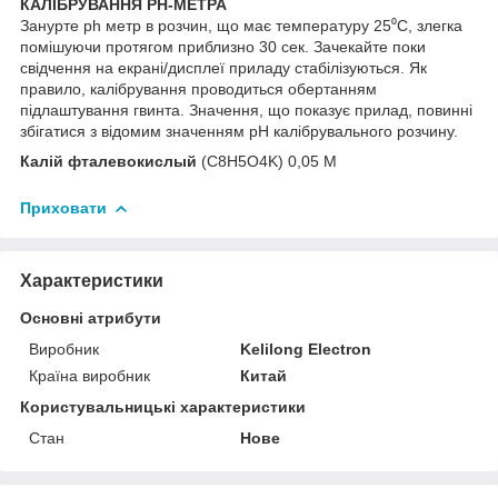
КАЛІБРУВАННЯ РН-МЕТРА
Занурте ph метр в розчин, що має температуру 25⁰С, злегка
помішуючи протягом приблизно 30 сек. Зачекайте поки
свідчення на екрані/дисплеї приладу стабілізуються. Як
правило, калібрування проводиться обертанням
підлаштування гвинта. Значення, що показує прилад, повинні
збігатися з відомим значенням pH калібрувального розчину.
Калій фталевокислый
(C
8
H
5
O
4
K) 0,05 M
Приховати
Характеристики
Основні атрибути
Виробник
Kelilong Electron
Країна виробник
Китай
Користувальницькі характеристики
Стан
Нове