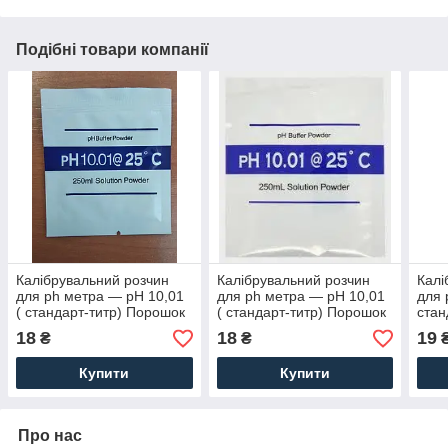
Подібні товари компанії
Калібрувальний розчин
Калібрувальний розчин
Калі
для ph метра — pH 10,01
для ph метра — pH 10,01
для 
( стандарт-титр) Порошок
( стандарт-титр) Порошок
стан
на 250 мл
на 250 мл
на 2
18
18
19
₴
₴
Купити
Купити
Про нас