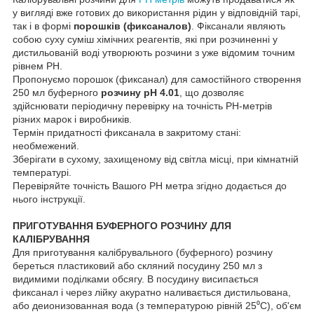
у вигляді вже готових до використання рідин у відповідній тарі,
так і в формі
порошків (фиксаналов)
. Фіксанали являють
собою суху суміш хімічних реагентів, які при розчиненні у
дистильованій воді утворюють розчини з уже відомим точним
рівнем РН.
Пропонуємо порошок (фиксанал) для самостійного створення
250 мл буферного
розчину pH 4.01
, що дозволяє
здійснювати періодичну перевірку на точність РН-метрів
різних марок і виробників.
Термін придатності фиксанала в закритому стані:
необмежений.
Зберігати в сухому, захищеному від світла місці, при кімнатній
температурі.
Перевіряйте точність Вашого PH метра згідно додається до
нього інструкції.
ПРИГОТУВАННЯ БУФЕРНОГО РОЗЧИНУ ДЛЯ
КАЛІБРУВАННЯ
Для приготування калібрувального (буферного) розчину
береться пластиковий або скляний посудину 250 мл з
видимими поділками обсягу. В посудину висипається
фиксанал і через лійку акуратно наливається дистильована,
або деионизованная вода (з температурою рівній 25⁰С), об'єм