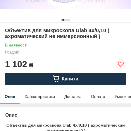
Объектив для микроскопа Ulab 4х/0,10 (
ахроматический не иммерсионный )
В наявності
Роздріб
1 102
₴
Купити
Опис
Характеристики
Доставка
Оплата
Умови п
Опис
Объектив для микроскопа Ulab 4х/0,10 ( ахроматический
не иммерсионный )