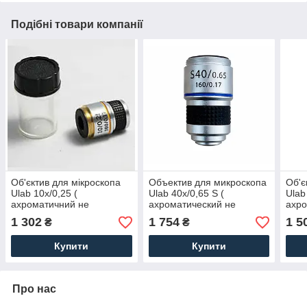
Подібні товари компанії
Об'єктив для мікроскопа
Объектив для микроскопа
Об'є
Ulab 10х/0,25 (
Ulab 40х/0,65 S (
Ulab
ахроматичний не
ахроматический не
ахро
іммерсійне )
иммерсионный с
з пр
1 302
1 754
1 5
₴
₴
пружинным механизмом )
Купити
Купити
Про нас