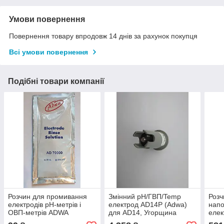
Умови повернення
Повернення товару впродовж 14 днів за рахунок покупця
Всі умови повернення
Подібні товари компанії
Розчин для промивання
Змінний рН/ГВП/Temp
Розч
електродів рН-метрів і
електрод AD14P (Adwa)
напо
ОВП-метрів ADWA
для AD14, Угорщина
елек
AD70000 (20 мл),
(30 