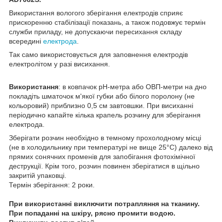
Використання вологого зберігання електродів сприяє
прискоренню стабілізації показань, а також подовжує термін
служби приладу, не допускаючи пересихання складу
всередині
електрода
.
Так само використовується для заповнення електродів
електролітом у разі висихання.
Використання
: в ковпачок рН-метра або ОВП-метри на дно
покладіть шматочок м'якої губки або білого поролону (не
кольоровий) приблизно 0,5 см завтовшки. При висиханні
періодично капайте кілька крапель розчину для зберігання
електрода.
Зберігати розчин необхідно в темному прохолодному місці
(не в холодильнику при температурі не вище 25°С) далеко від
прямих сонячних променів для запобігання фотохімічної
деструкції. Крім того, розчин повинен зберігатися в щільно
закритій упаковці.
Термін зберігання: 2 роки.
При використанні виключити потрапляння на тканину.
При попаданні на шкіру, рясно промити водою.