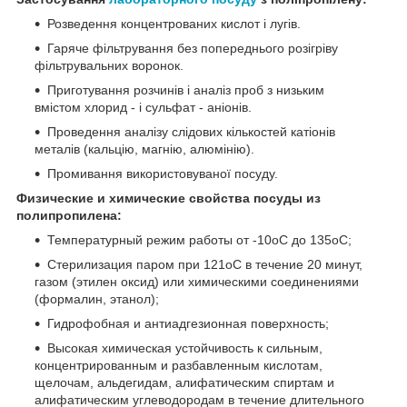
Розведення концентрованих кислот і лугів.
Гаряче фільтрування без попереднього розігріву
фільтрувальних воронок.
Приготування розчинів і аналіз проб з низьким
вмістом хлорид - і сульфат - аніонів.
Проведення аналізу слідових кількостей катіонів
металів (кальцію, магнію, алюмінію).
Промивання використовуваної посуду.
Физические и химические свойства посуды из
полипропилена:
Температурный режим работы от -10
о
С до 135
о
С;
Стерилизация паром при 121
о
С в течение 20 минут,
газом (этилен оксид) или химическими соединениями
(формалин, этанол);
Гидрофобная и антиадгезионная поверхность;
Высокая химическая устойчивость к сильным,
концентрированным и разбавленным кислотам,
щелочам, альдегидам, алифатическим спиртам и
алифатическим углеводородам в течение длительного