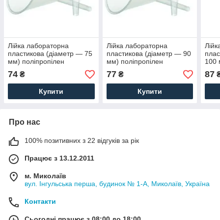
Лійка лабораторна
Лійка лабораторна
Лійк
пластикова (діаметр — 75
пластикова (діаметр — 90
плас
мм) поліпропілен
мм) поліпропілен
100 
74
77
87
₴
₴
Купити
Купити
Про нас
100% позитивних з 22 відгуків за рік
Працює з 13.12.2011
м. Миколаїв
вул. Інгульська перша, будинок № 1-А, Миколаїв, Україна
Контакти
Сьогодні працює з 08:00 до 18:00