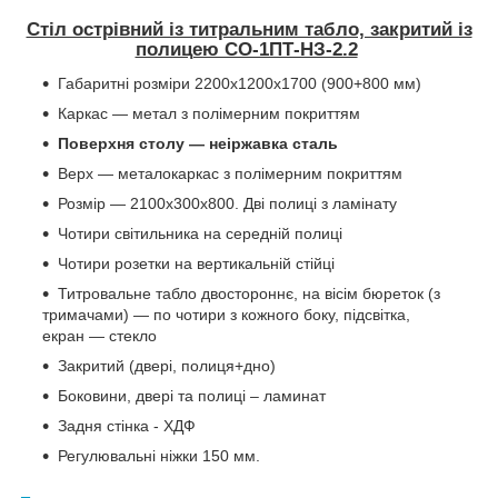
Стіл острівний із титральним табло, закритий із
полицею СО-1ПТ-НЗ-2.2
Габаритні розміри 2200х1200х1700 (900+800 мм)
Каркас — метал з полімерним покриттям
Поверхня столу — неіржавка сталь
Верх — металокаркас з полімерним покриттям
Розмір — 2100х300х800. Дві полиці з ламінату
Чотири світильника на середній полиці
Чотири розетки на вертикальній стійці
Титровальне табло двостороннє, на вісім бюреток (з
тримачами) — по чотири з кожного боку, підсвітка,
екран — стекло
Закритий (двері, полиця+дно)
Боковини, двері та полиці – ламинат
Задня стінка - ХДФ
Регулювальні ніжки 150 мм.