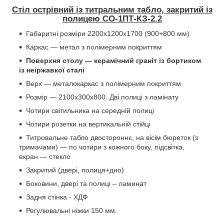
Стіл острівний із титральним табло, закритий із
полицею СО-1ПТ-КЗ-2.2
Габаритні розміри 2200х1200х1700 (900+800 мм)
Каркас — метал з полімерним покриттям
Поверхня столу — керамічний граніт із бортиком
із неіржавкої сталі
Верх — металокаркас з полімерним покриттям
Розмір — 2100х300х800. Дві полиці з ламінату
Чотири світильника на середній полиці
Чотири розетки на вертикальній стійці
Титровальне табло двостороннє, на вісім бюреток (з
тримачами) — по чотири з кожного боку, підсвітка,
екран — стекло
Закритий (двері, полиця+дно)
Боковини, двері та полиці – ламинат
Задня стінка - ХДФ
Регулювальні ніжки 150 мм.