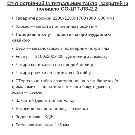
Стіл острівний із титральним табло, закритий із
полицею СО-1ПТ-ЛЗ-2.2
Габаритні розміри 2200х1200х1700 (900+800 мм)
Каркас — метал з полімерним покриттям
Поверхня столу — пластик із протиударною
крайкою
Верх — металокаркас з полімерним покриттям
Розмір — 2100х300х800. Дві полиці з ламінату
Чотири світильника на середній полиці
Чотири розетки на вертикальній стійці
ТТорвальне табло двостороннє, на вісім бюреток (з
тримачами) — по чотири з кожного боку, підсвітка,
екран — стекло
Закритий (двері, полиця+дно)
Боковини, двері та полиці – ламинат
Задня стінка - ХДФ
Регулювальні ніжки 115 мм.