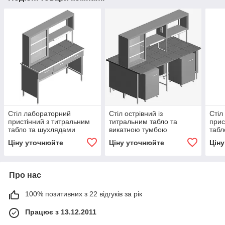
Стіл лабораторний
Стіл острівний із
Стіл
пристінний з титральним
титральним табло та
прис
табло та шухлядами
викатною тумбою
табл
пол
Ціну уточнюйте
Ціну уточнюйте
Цін
Про нас
100% позитивних з 22 відгуків за рік
Працює з 13.12.2011