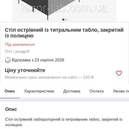
Стіл острівний із титральним табло, закритий
із полицею
Під замовлення
Опт і роздріб
Відправка з
23 серпня 2026
Ціну уточнюйте
Мінімальна сума замовлення на сайті — 150 ₴
Опис
Характеристики
Доставка
Оплата
Умови п
Опис
Стіл острівний лабораторний із титрованим табло, закритий із
полицею