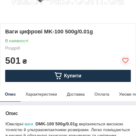
Ваги цифрові MK-100 500g/0.01g
В наявності
Роздріб
501
₴
Купити
Опис
Характеристики
Доставка
Оплата
Умови п
Опис
Ювелірні
ваги
DMK-100 500g/0.01g
вирізняються високою
точністю й ультракомпактними розмірами. Легко поміщаються
в кишені й обладнані захисною кришечкою та шкіряним