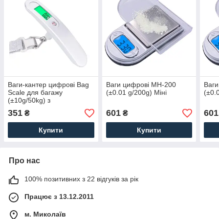
Ваги-кантер цифрові Bag
Ваги цифрові MH-200
Ваги
Scale для багажу
(±0.01 g/200g) Міні
(±0.
(±10g/50kg) з
підсвічуванням
351
601
601
₴
₴
Купити
Купити
Про нас
100% позитивних з 22 відгуків за рік
Працює з 13.12.2011
м. Миколаїв