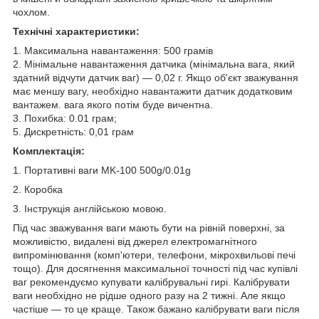
чохлом.
Технічні характеристики:
1. Максимальна навантаження: 500 грамів
2. Мінімальне навантаження датчика (мінімальна вага, який
здатний відчути датчик ваг) — 0,02 г. Якщо об'єкт зважування
має меншу вагу, необхідно навантажити датчик додатковим
вантажем. вага якого потім буде вичентна.
3. Похибка: 0.01 грам;
5. Дискретність: 0,01 грам
Комплектація:
1. Портативні ваги MK-100 500g/0.01g
2. Коробка
3. Інструкція англійською мовою.
Під час зважування ваги мають бути на рівній поверхні, за
можливістю, видалені від джерел електромагнітного
випромінювання (комп'ютери, телефони, мікрохвильові печі
тощо). Для досягнення максимальної точності під час купівлі
ваг рекомендуємо купувати калібрувальні гирі. Калібрувати
ваги необхідно не рідше одного разу на 2 тижні. Але якщо
частіше — то це краще. Також бажано калібрувати ваги після