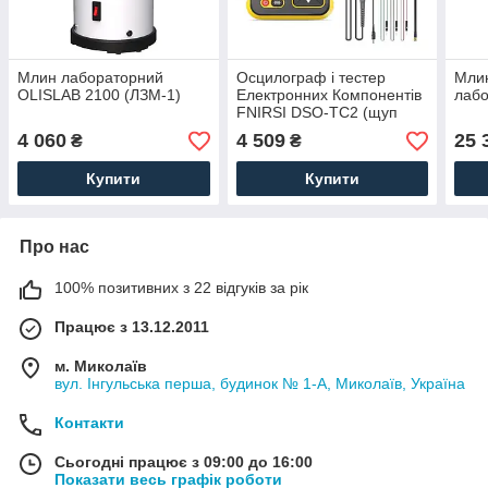
Млин лабораторний
Осцилограф і тестер
Мли
OLISLAB 2100 (ЛЗМ-1)
Електронних Компонентів
лаб
FNIRSI DSO-TC2 (щуп
p6100)
4 060
4 509
25 
₴
₴
Купити
Купити
Про нас
100% позитивних з 22 відгуків за рік
Працює з 13.12.2011
м. Миколаїв
вул. Інгульська перша, будинок № 1-А, Миколаїв, Україна
Контакти
Сьогодні працює з 09:00 до 16:00
Показати весь графік роботи