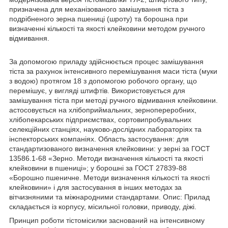
призначена для механізованого замішування тіста з
подрібненого зерна пшениці (шроту) та борошна при
визначенні кількості та якості клейковини методом ручного
відмивання.
За допомогою приладу здійснюється процес замішування
тіста за рахунок інтенсивного перемішування маси тіста (муки
з водою) протягом 18 з допомогою робочого органу, що
перемішує, у вигляді штифтів. Використовується для
замішування тіста при методі ручного відмивання клейковини.
астосовується на хлібоприймальних, зернопереробних,
хлібопекарських підприємствах, сортовипробувальних
селекційних станціях, науково-дослідних лабораторіях та
інспекторських компаніях. Область застосування: для
стандартизованого визначення клейковини: у зерні за ГОСТ
13586.1-68 «Зерно. Методи визначення кількості та якості
клейковини в пшениці»; у борошні за ГОСТ 27839-88
«Борошно пшеничне. Методи визначення кількості та якості
клейковини» і для застосування в інших методах за
вітчизняними та міжнародними стандартами. Опис: Прилад
складається із корпусу, місильної головки, приводу, діжі.
Принцип роботи тістомісилки заснований на інтенсивному