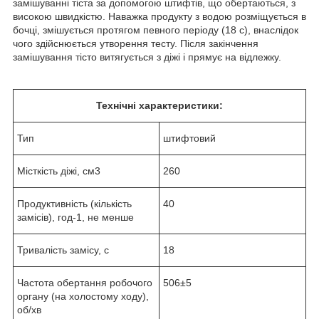
замішуванні тіста за допомогою штифтів, що обертаються, з
високою швидкістю. Наважка продукту з водою розміщується в
бочці, змішується протягом певного періоду (18 с), внаслідок
чого здійснюється утворення тесту. Після закінчення
замішування тісто витягується з діжі і прямує на відлежку.
Технічні характеристики
:
Тип
штифтовий
Місткість діжі, см
3
260
Продуктивність (кількість
40
замісів), год
-1
, не менше
Тривалість замісу, c
18
Частота обертання робочого
506±5
органу (на холостому ходу),
об/хв