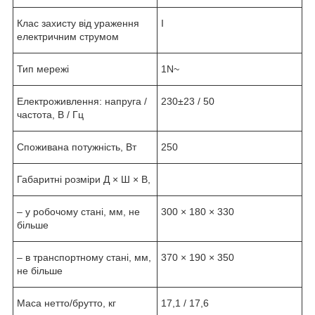
Клас захисту від ураження
I
електричним струмом
Тип мережі
1N~
Електроживлення: напруга /
230±23 / 50
частота, В / Гц
Споживана потужність, Вт
250
Габаритні розміри Д × Ш × В,
– у робочому стані, мм, не
300 × 180 × 330
більше
– в транспортному стані, мм,
370 × 190 × 350
не більше
Маса нетто/брутто, кг
17,1 / 17,6