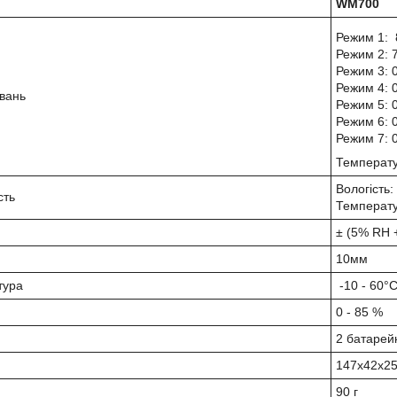
WM700
Режим 1: 
Режим 2: 
Режим 3: 
Режим 4: 
вань
Режим 5: 
Режим 6: 
Режим 7: 
Температур
Вологість:
сть
Температу
± (5% RH +
10мм
тура
-10 - 60°
0 - 85 %
2 батарей
147х42х2
90 г