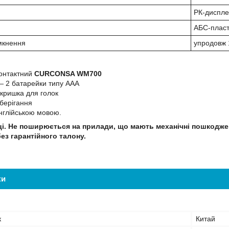
РК-дисплей
АБС-пласт
мкнення
упродовж 
контактний
CURCONSA WM700
— 2 батарейки типу ААА
кришка для голок
берігання
англійською мовою.
яці. Не поширюється на прилади, що мають механічні пошкодж
без гарантійного талону.
ки
к
Китай