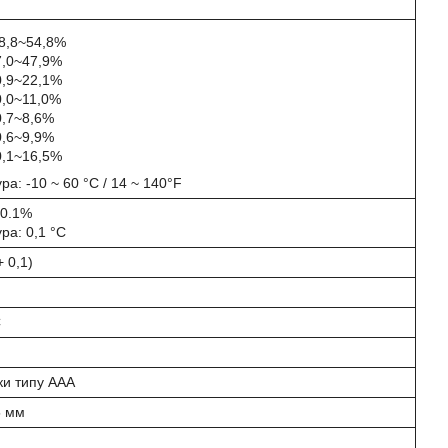
8,8~54,8%
7,0~47,9%
0,9~22,1%
0,0~11,0%
0,7~8,6%
0,6~9,9%
0,1~16,5%
а: -10 ~ 60 °C / 14 ~ 140°F
 0.1%
ра: 0,1 °C
 0,1)
C
ки типу ААА
5 мм