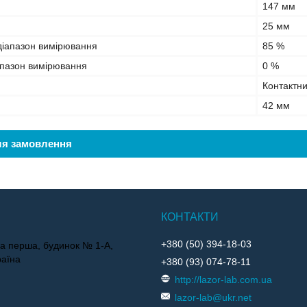
147 мм
25 мм
іапазон вимірювання
85 %
апазон вимірювання
0 %
Контактн
42 мм
ля замовлення
+380 (50) 394-18-03
ька перша, будинок № 1-А,
раїна
+380 (93) 074-78-11
http://lazor-lab.com.ua
lazor-lab@ukr.net