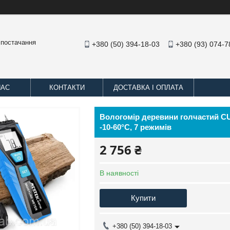
 постачання
+380 (50) 394-18-03
+380 (93) 074-7
НАС
КОНТАКТИ
ДОСТАВКА І ОПЛАТА
Вологомір деревини голчастий C
-10-60°C, 7 режимів
2 756 ₴
В наявності
Купити
+380 (50) 394-18-03