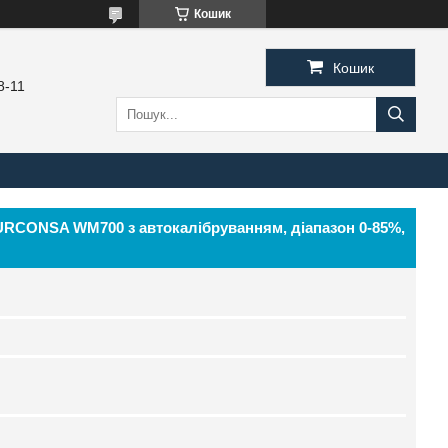
Кошик
Кошик
8-11
URCONSA WM700 з автокалібруванням, діапазон 0-85%,