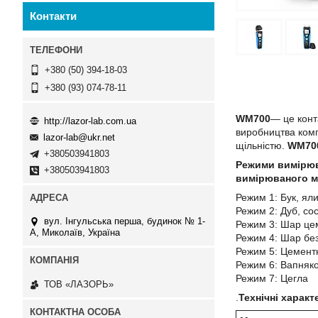
Контакти
+380 (50) 394-18-03
+380 (93) 074-78-11
WM700
— це кон
http://lazor-lab.com.ua
виробництва ком
lazor-lab@ukr.net
щільністю.
WM70
+380503941803
Режими вимірюва
+380503941803
вимірюваного ма
Режим 1: Бук, ял
Режим 2: Дуб, сос
вул. Інгульська перша, будинок № 1-
Режим 3: Шар цем
А, Миколаїв, Україна
Режим 4: Шар без
Режим 5: Цемент
Режим 6: Вапняко
Режим 7: Цегла
ТОВ «ЛАЗОРЬ»
.
Технічні харак