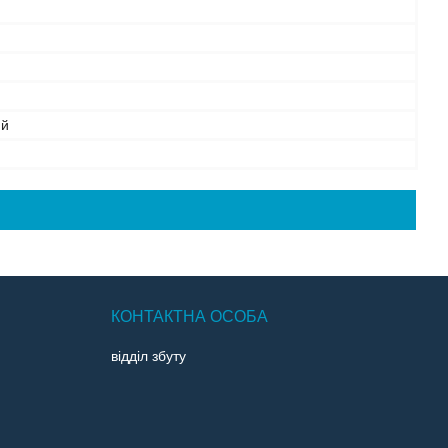
ий
відділ збуту