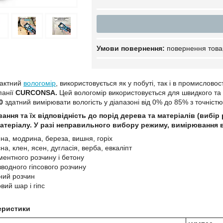
повернення това
тактний
вологомір
, використовується як у побуті, так і в промислово
панії
CURCONSA.
Цей вологомір використовується для швидкого та 
0
здатний вимірювати вологість у діапазоні від 0% до 85% з точністю
ння та їх відповідність до порід дерева та матеріалів (вибі
теріалу. У разі неправильного вибору режиму, вимірювання во
ина, модрина, береза, вишня, горіх
на, клен, ясен, дугласія, верба, евкаліпт
ентного розчину і бетону
водного гіпсового розчину
ний розчин
вий шар і гіпс
теристики