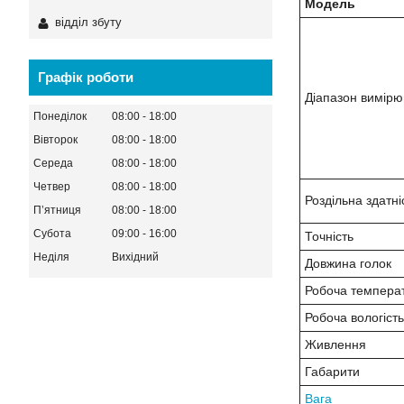
Модель
відділ збуту
Графік роботи
Діапазон вимірю
Понеділок
08:00
18:00
Вівторок
08:00
18:00
Середа
08:00
18:00
Четвер
08:00
18:00
Роздільна здатні
Пʼятниця
08:00
18:00
Субота
09:00
16:00
Точність
Неділя
Вихідний
Довжина голок
Робоча темпера
Робоча вологість
Живлення
Габарити
Вага