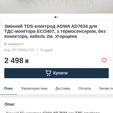
Змінний TDS-електрод ADWA AD7634 для
ТДС-монітора ECO407, з термосенсером, без
конектора, кабель 2м. Угорщина
В наявності
Код: BY-00001722
Роздріб
2 498
₴
Купити
Опис
Характеристики
Доставка
Оплата
Умови п
Опис
Змінний EС-електрод ADWA
AD 7634
для
ТДС-монітора