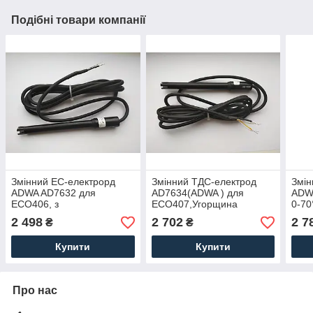
Подібні товари компанії
Змінний EC-електрорд
Змінний ТДС-електрод
Змін
ADWA AD7632 для
AD7634(ADWA ) для
ADWA
ECO406, з
ECO407,Угорщина
0-70
термосенсером, без
Тиск
2 498
2 702
2 7
₴
₴
конектора, кабель 2м.
BNC
Угорщина
Купити
Купити
Про нас