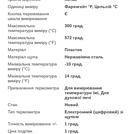
Одиниці виміру
Фаренгейт °F, Цельсій °C
Кнопка перемикання
Є
шкали вимірювання
Максимальна
300 град.
температура виміру (°C)
Максимальна
572 град.
температура виміру (°F)
Матеріал
Пластик
Матеріал щупа
Нержавіюча сталь
Мінімальна температура
-10 град.
виміру (°C)
Мінімальна температура
14 град.
виміру (°F)
Призначення термометра
Для вимірювання
температури їжі, Для
духової печі
Стан
Новий
Тип термометра
Електронний (цифровий) зі
щупом
Точність вимірювання +/-
1 град.
Ціна поділки
1 град.