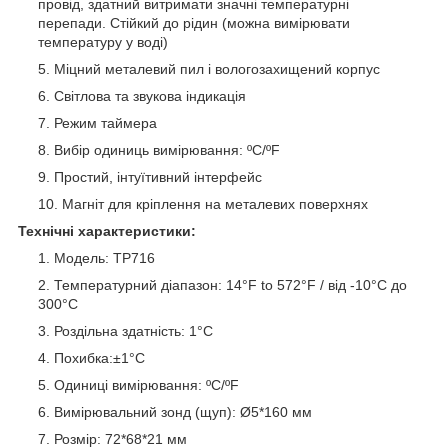
провід, здатний витримати значні температурні
перепади. Стійкий до рідин (можна вимірювати
температуру у воді)
Міцний металевий пил і вологозахищений корпус
Світлова та звукова індикація
Режим таймера
Вибір одиниць вимірювання: ºС/ºF
Простий, інтуїтивний інтерфейс
Магніт для кріплення на металевих поверхнях
Технічні характеристики:
Модель: TP716
Температурний діапазон: 14°F to 572°F / від -10°C до
300°C
Роздільна здатність: 1°C
Похибка:±1°C
Одиниці вимірювання: ºС/ºF
Вимірювальний зонд (щуп): Ø5*160 мм
Розмір: 72*68*21 мм