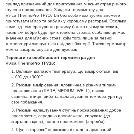
прилад призначений для приготування м'ясних страв різного
ступеня прожарювання. Завдяки термометру для
м'яса ThermoPro TP716 Ви без особливих зусиль зможете
приготувати м'ясо та рибу як у хорошому ресторані. Оскільки
саме від температурного режиму багато в чому залежить,
наскільки добре буде приготовлена ​​страва, особливо це має
значення для м'ясних страв, крім того, лише за певної
температури знищуються шкідливі бактерії. Також термометр
можна використовувати для духовок
Переваги та особливості термометра для
м'яса ThermoPro TP716:
Великий діапазон температур, що вимірюються: від
-10ºС до +300ºС
Режими вимірювання: яловичина з різними типами
прожарювання (RARE, MEDIUM, WELL), шинка,
свинина, птиця, риба та налаштування температури під
свої побажання.
Режими налаштування ступінь прожарювання: добре
просмажене, середньо просмажене, сирувате (до
згортання крові), погано просмажене (з кров'ю)
Щуп із харчової нержавіючої сталі та армований