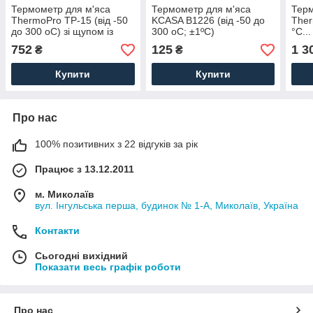
Термометр для м'яса
Термометр для м'яса
Тер
ThermoPro TP-15 (від -50
KCASA B1226 (від -50 до
Ther
до 300 oC) зі щупом із
300 oC; ±1ºС)
°C...
неіржавкої сталі в
магн
752
125
1 3
₴
₴
водонепроникному
корпусі
Купити
Купити
Про нас
100% позитивних з 22 відгуків за рік
Працює з 13.12.2011
м. Миколаїв
вул. Інгульська перша, будинок № 1-А, Миколаїв, Україна
Контакти
Сьогодні вихідний
Показати весь графік роботи
Про нас