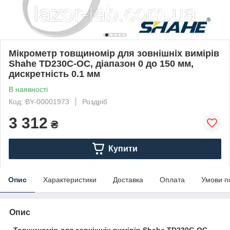
Мікрометр товщиномір для зовнішніх вимірів
Shahe TD230C-ОС, діапазон 0 до 150 мм,
дискретність 0.1 мм
В наявності
Код: BY-00001973
Роздріб
3 312
₴
Купити
Опис
Характеристики
Доставка
Оплата
Умови п
Опис
Товщиномір для зовнішніх вимірів Shahe TD230C-ОС