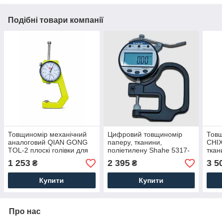
Подібні товари компанії
Товщиномір механічний
Цифровий товщиномір
Тов
аналоговий QIAN GONG
паперу, тканини,
CHIX
TOL-2 плоскі голівки для
поліетилену Shahe 5317-
ткан
паперу, картону, металу,
10, діапазон 0-10 мм,
шкір
1 253
2 395
3 5
₴
₴
гуми, діапазон 0-30 мм /
дискретність 0,01 мм
12.7
0,1 мм
0,01
Купити
Купити
Про нас