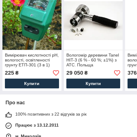
Вимірювач кислотності pH,
Вологомір деревини Tanel
Вимі
вологості, освітленості
HIT-3 (6 % - 60 %; ±1%) з
воло
грунту ЕТП-301 (3 в 1)
АТС. Польща
грун
1)
225
29 050
376
₴
₴
Купити
Купити
Про нас
100% позитивних з 22 відгуків за рік
Працює з 13.12.2011
м. Миколаїв