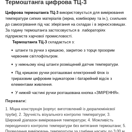
Термоштанга цифрова ТЦ-3
Цифрова термоштанга ТЦ-3
використовується для вимірювання
температури сипких матеріалів (зерна, комбікорму та ін.), схильних
до самозгрівання під час зберігання на складах і в зерносховищах.
За годину термоштанга застосовується в лабораторіях
підприємств харчової промисловості.
Термоштанга ТЦ-3
складається з:
штанги та ручки з кришкою, закритою з торця прозорим
червоним світлофільтром.
у нижньому кінці штанги розміщений датчик температури.
Під кришкою ручки розташовані електронний блок із
триразовим цифровим індикатором і батарейний відсік з
елементами живлення.
У нижній частині ручки розташована кнопка «ЗМІРЕННЯ».
Переваги:
1. Міцна конструкція (корпус виготовлений із дюралюмінієвої
труби);
2. Зручність візуального контролю температури;
3.
Широкий діапазон вимірювання температури;
4. Можливість
переодичного контролю температури без витягання термоштани;
5.
Проведення вимірювань температури за глибини насипу до 3,00 м