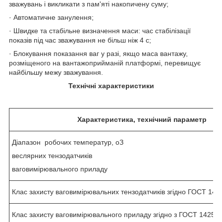
зважувань і викликати з пам'яті накопичену суму;
· Автоматичне занулення;
· Швидке та стабільне визначення маси: час стабілізації
показів під час зважування не більш ніж 4 с;
· Блокування показання ваг у разі, якщо маса вантажу,
розміщеного на вантажоприйманій платформі, перевищує
найбільшу межу зважування.
Технічні характеристики
Характеристика, технічний параметр
Діапазон робочих температур,
о
З
веслярних тензодатчиків
ваговимірювального приладу
Клас захисту ваговимірювальних тензодатчиків згідно ГОСТ 142
Клас захисту ваговимірювального приладу згідно з ГОСТ 14254