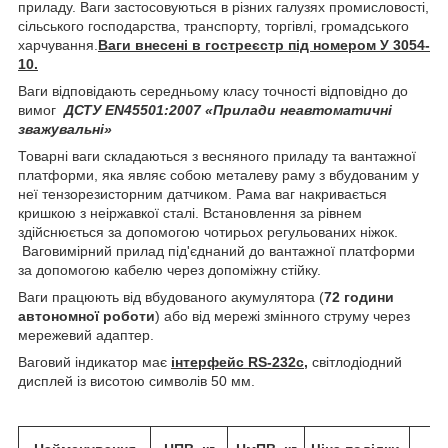
приладу. Ваги застосовуються в різних галузях промисловості,
сільського господарства, транспорту, торгівлі, громадського
харчування.
Ваги внесені в гостреєстр під номером У 3054-
10.
Ваги відповідають середньому класу точності відповідно до
вимог
ДСТУ
EN
45501:2007 «Прилади
неавтоматичні
зважувальні»
Товарні ваги складаються з весняного приладу та вантажної
платформи, яка являє собою металеву раму з вбудованим у
неї тензорезисторним датчиком. Рама ваг накривається
кришкою з неіржавкої сталі. Встановлення за рівнем
здійснюється за допомогою чотирьох регульованих ніжок.
Ваговимірний прилад під'єднаний до вантажної платформи
за допомогою кабелю через допоміжну стійку.
Ваги працюють від вбудованого акумулятора (
72 години
автономної роботи
) або від мережі змінного струму через
мережевий адаптер.
Ваговий індикатор має
інтерфейс
RS
-232с,
світлодіодний
дисплей із висотою символів 50 мм.