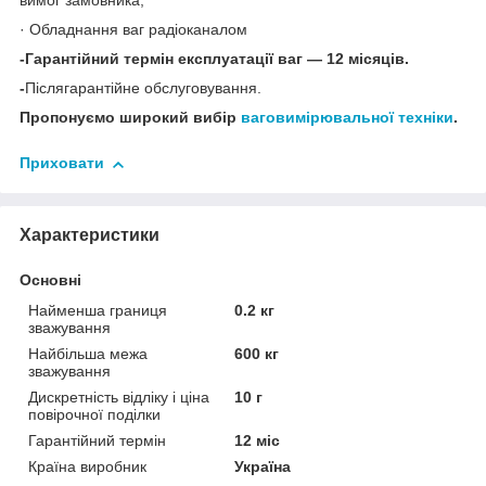
вимог замовника;
· Обладнання ваг радіоканалом
-Гарантійний термін експлуатації ваг — 12 місяців.
-
Післягарантійне обслуговування.
Пропонуємо широкий вибір
ваговимірювальної техніки
.
Приховати
Характеристики
Основні
Найменша границя
0.2 кг
зважування
Найбільша межа
600 кг
зважування
Дискретність відліку і ціна
10 г
повірочної поділки
Гарантійний термін
12 міс
Країна виробник
Україна