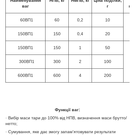
Найменування
НПВ, кг
НмПВ, кг
Ціна поділки,
ваг
г
пл
60ВП1
60
0,2
10
150ВП1
150
0,4
20
150ВП1
150
1
50
300ВП1
300
2
100
600ВП1
600
4
200
Функції ваг:
· Вибір маси тари до 100% від НПВ, визначення маси брутто/
нетто;
· Сумування, яке дає змогу запам'ятовувати результати