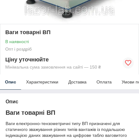
Ваги товарні ВП
В наявності
Опт і роздріб
Ціну уточнюйте
Мінімальна сума замовлення на сайті — 150 ₴
Опис
Характеристики
Доставка
Оплата
Умови п
Опис
Ваги товарні ВП
Ваги електронно-тензометричні типу ВП призначені для
статичного зважування різних типів вантажів із подальшою
індикацією даних зважування на цифрове табло ваговитого