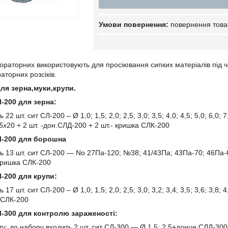
повернення това
ораторних використовують для просіювання сипких матеріалів під 
торних розсіків.
ля зерна,муки,крупи.
-200 для зерна:
22 шт. сит СЛ-200 – Ø 1,0; 1,5; 2,0; 2,5; 3,0; 3,5; 4,0; 4,5; 5,0; 6,0; 7,
,5х
20 + 2 шт. -дон.СЛД-200 + 2 шт.- кришка СЛК-200
Л-200 для борошна
ь 13 шт. сит СЛ-200 — No 27Па-120; №38; 41/43Па; 43Па-70; 46Па-60
кришка СЛК-200
-200 для крупи:
17 шт. сит СЛ-200 – Ø 1,0; 1,5; 2,0; 2,5; 3,0; 3,2; 3,4; 3,5; 3,6; 3,8; 4
 СЛК-200
-300 для контролю зараженості:
ту: до набору входить 2 шт. сит СЛ-300 — Ø 1,5; 2,5+донце СЛД-3