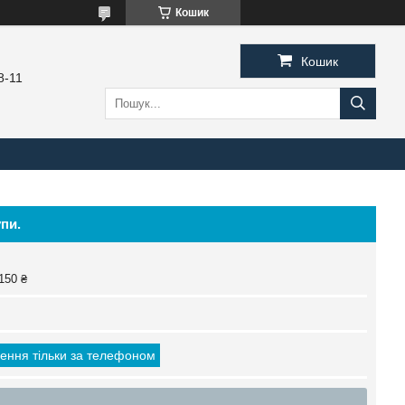
Кошик
Кошик
8-11
пи.
150 ₴
ення тільки за телефоном