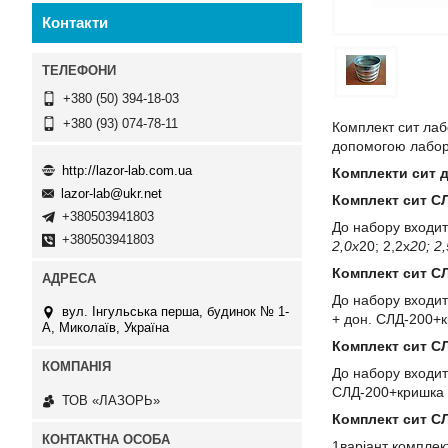
Контакти
+380 (50) 394-18-03
+380 (93) 074-78-11
Комплект сит лаб
допомогою лабора
http://lazor-lab.com.ua
Комплекти сит д
lazor-lab@ukr.net
Комплект сит СЛ
+380503941803
До набору входить 
+380503941803
2,0х
20; 2,2х
20; 2
Комплект сит С
До набору входит
вул. Інгульська перша, будинок № 1-
+ дон. СЛД-200+
А, Миколаїв, Україна
Комплект сит СЛ
До набору входить 
СЛД-200+кришка
ТОВ «ЛАЗОРЬ»
Комплект сит СЛ
1варіант комплек