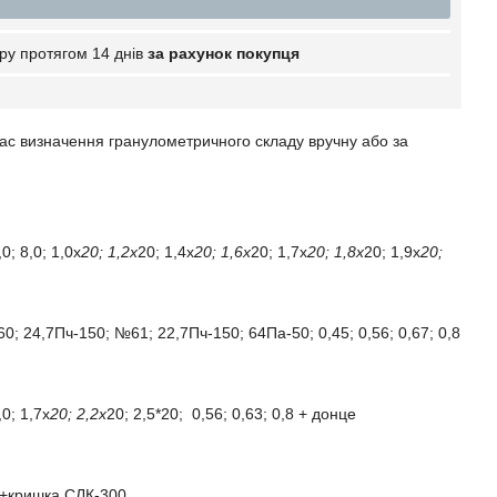
ру протягом 14 днів
за рахунок покупця
час визначення гранулометричного складу вручну або за
0; 8,0; 1,0х
20; 1,2х
20; 1,4х
20; 1,6х
20; 1,7х
20; 1,8х
20; 1,9х
20;
; 24,7Пч-150; №61; 22,7Пч-150; 64Па-50; 0,45; 0,56; 0,67; 0,8
,0; 1,7х
20; 2,2х
20; 2,5*20; 0,56; 0,63; 0,8 + донце
00+кришка СЛК-300