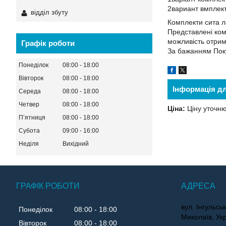
2вариант вмплект
відділ збуту
Комплекти сита 
Представлені комп
можливість отрим
Графік роботи
За бажанням Поку
Понеділок
08:00
18:00
Вівторок
08:00
18:00
Інформація д
Середа
08:00
18:00
Четвер
08:00
18:00
Ціна:
Ціну уточн
Пʼятниця
08:00
18:00
Субота
09:00
16:00
Неділя
Вихідний
ГРАФІК РОБОТИ
вул. Інгульс
Понеділок
08:00
18:00
Миколаїв, Ук
Вівторок
08:00
18:00