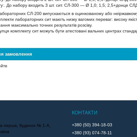
у:. До набору входить 3 шт. сит. СЛ-300 — Ø 1,0; 1,5; 2,5+донце 
лабораторних СЛ-200 випускаються в оцинкованому або неіржавком
лекти лабораторних сит мають низку вагомих переваг: високу якість
ання максимально точних результатів розсіву.
пця комплекту сит можуть бути атестовані вальних центрах стандарт
ля замовлення
юйте
+380 (50) 394-18-03
ька перша, будинок № 1-А,
раїна
+380 (93) 074-78-11