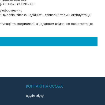
СЛД-300+кришка СЛК-300
у оформленні.
 виробів, висока надійність, тривалий термін експлуатації,
изації та метриології, з наданням свідчення про атестацію.
відділ збуту