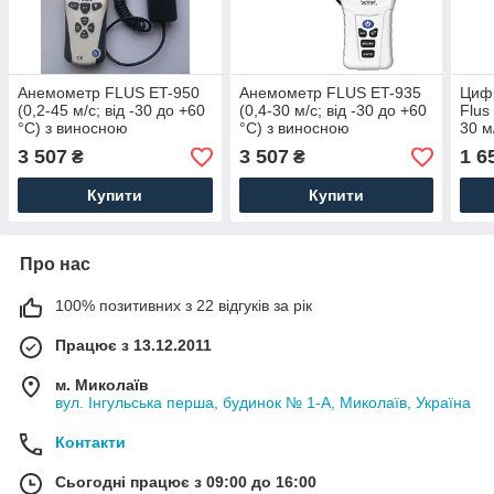
Анемометр FLUS ET-950
Анемометр FLUS ET-935
Циф
(0,2-45 м/с; від -30 до +60
(0,4-30 м/с; від -30 до +60
Flus
°C) з виносною
°C) з виносною
30 м
крильчаткою
крильчаткою
темп
3 507
3 507
1 6
₴
₴
Купити
Купити
Про нас
100% позитивних з 22 відгуків за рік
Працює з 13.12.2011
м. Миколаїв
вул. Інгульська перша, будинок № 1-А, Миколаїв, Україна
Контакти
Сьогодні працює з 09:00 до 16:00