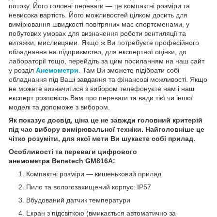
потоку. Його головні переваги — це компактні розміри та
невисока вартість. Його можливостей цілком досить для
вимірювання швидкості повітряних мас спортсменами, у
побутових умовах для визначення роботи вентиляції та
витяжки, мисливцями. Якщо ж Ви потребуєте професійного
обладнання на підприємство, для експертної оцінки, до
лабораторії тощо, перейдіть за цим посиланням на наш сайт
у розділ
Анемометри
. Там Ви зможете підібрати собі
обладнання під Ваші завдання та фінансові можливості. Якщо
не можете визначитися з вибором телефонуєте нам і наш
експерт розповість Вам про переваги та вади тієї чи іншої
моделі та допоможе з вибором.
Як показує досвід, ціна це не завжди головний критерій
під час вибору вимірювальної техніки. Найголовніше це
чітко розуміти, для якої мети Ви шукаєте собі прилад.
Особливості та переваги цифрового
анемометра
Benetech
GM816A
:
Компактні розміри — кишеньковий прилад
Пило та вологозахищений корпус: IP57
Вбудований датчик температури
Екран з підсвіткою (вмикається автоматично за