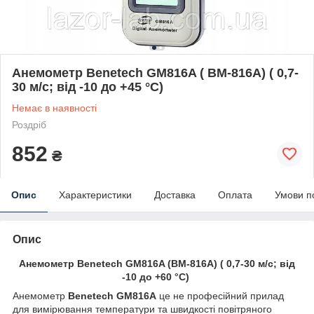
Анемометр Benetech GM816A ( ВМ-816А) ( 0,7-
30 м/с; від -10 до +45 °C)
Немає в наявності
Роздріб
852
₴
Опис
Характеристики
Доставка
Оплата
Умови п
Опис
Анемометр Benetech GM816A (ВМ-816А) ( 0,7-30 м/с; від
-10 до +60 °C)
Анемометр
Benetech
GM816A
це не професійний прилад
для вимірювання температури та швидкості повітряного