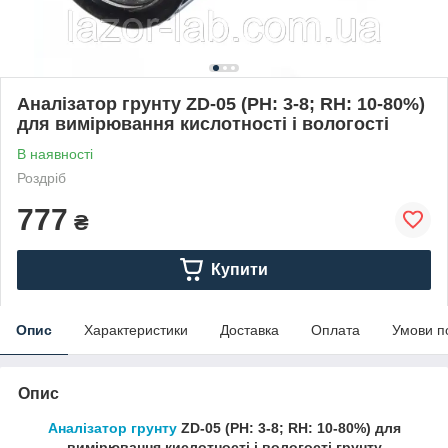
Аналізатор грунту ZD-05 (РН: 3-8; RH: 10-80%)
для вимірювання кислотності і вологості
В наявності
Роздріб
777
₴
Купити
Опис
Характеристики
Доставка
Оплата
Умови п
Опис
Аналізатор грунту
ZD-05 (РН: 3-8; RH: 10-80%) для
вимірювання кислотності і вологості грунту