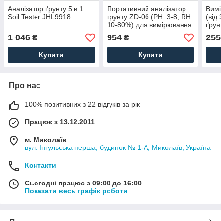
Аналізатор ґрунту 5 в 1
Портативний аналізатор
Вимі
Soil Tester JHL9918
грунту ZD-06 (РН: 3-8; RH:
(від
10-80%) для вимірювання
ґрун
кислотності і вологості
1 046
954
255
₴
₴
Купити
Купити
Про нас
100% позитивних з 22 відгуків за рік
Працює з 13.12.2011
м. Миколаїв
вул. Інгульська перша, будинок № 1-А, Миколаїв, Україна
Контакти
Сьогодні працює з 09:00 до 16:00
Показати весь графік роботи