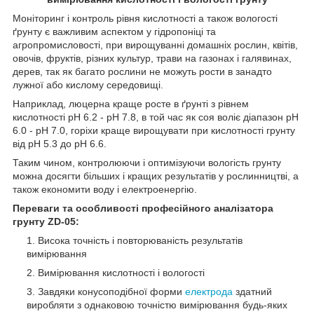
Моніторинг і контроль рівня кислотності а також вологості
ґрунту є важливим аспектом у гідропоніці та
агропромисловості, при вирощуванні домашніх рослин, квітів,
овочів, фруктів, різних культур, трави на газонах і галявинах,
дерев, так як багато рослини не можуть рости в занадто
лужної або кислому середовищі.
Наприклад, люцерна краще росте в ґрунті з рівнем
кислотності pH 6.2 - pH 7.8, в той час як соя воліє діапазон pH
6.0 - pH 7.0, горіхи краще вирощувати при кислотності грунту
від pH 5.3 до pH 6.6.
Таким чином, контролюючи і оптимізуючи вологість грунту
можна досягти більших і кращих результатів у рослинництві, а
також економити воду і електроенергію.
Переваги та особливості професійного аналізатора
грунту ZD-05:
Висока точність і повторюваність результатів
вимірювання
Вимірювання кислотності і вологості
Завдяки конусоподібної форми
електрода
здатний
виробляти з однаковою точністю вимірювання будь-яких