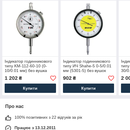
Індикатор годинникового
Індикатор годинникового
Інди
типу KM-112-60-10 (0-
типу ИЧ Shahe-5 0-5/0.01
типу
10/0.01 мм) без вушка
мм (5301-5) без вушок
30/0
1 202
902
2 0
₴
₴
Купити
Купити
Про нас
100% позитивних з 22 відгуків за рік
Працює з 13.12.2011