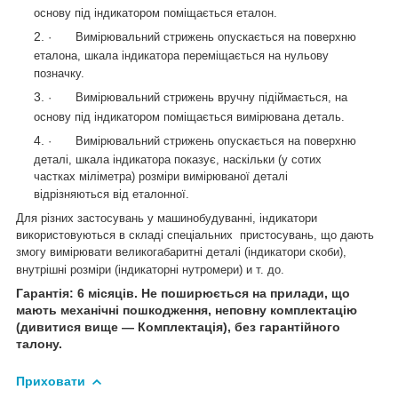
основу під індикатором поміщається еталон.
·
Вимірювальний стрижень опускається на поверхню
еталона, шкала індикатора переміщається на нульову
позначку.
·
Вимірювальний стрижень вручну підіймається, на
основу під індикатором поміщається вимірювана деталь.
·
Вимірювальний стрижень опускається на поверхню
деталі, шкала індикатора показує, наскільки (у сотих
частках міліметра) розміри вимірюваної деталі
відрізняються від еталонної.
Для різних застосувань у машинобудуванні, індикатори
використовуються в складі спеціальних пристосувань, що дають
змогу вимірювати великогабаритні деталі (індикатори скоби),
внутрішні розміри (індикаторні нутромери) и т. до.
Гарантія: 6 місяців. Не поширюється на прилади, що
мають механічні пошкодження, неповну комплектацію
(дивитися вище — Комплектація), без гарантійного
талону.
Приховати