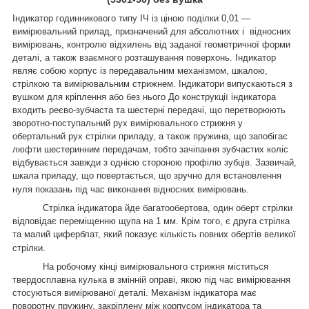
Індикатор годинникового типу ІЧ із ціною поділки 0,01 —
вимірювальний прилад, призначений для абсолютних і відносних
вимірювань, контролю відхилень від заданої геометричної форми
деталі, а також взаємного розташування поверхонь. Індикатор
являє собою корпус із передавальним механізмом, шкалою,
стрілкою та вимірювальним стрижнем. Індикатори випускаються з
вушком для кріплення або без нього До конструкції індикатора
входить реєво-зубчаста та шестерні передачі, що перетворюють
зворотно-поступальний рух вимірювального стрижня у
обертальний рух стрілки приладу, а також пружина, що запобігає
люфти шестеринним передачам, тобто зачіпання зубчастих коліс
відбувається завжди з однією стороною профілю зубців. Зазвичай,
шкала приладу, що повертається, що зручно для встановлення
нуля показань під час виконання відносних вимірювань.
Стрілка індикатора йде багатообертова, один оберт стрілки
відповідає переміщенню щупа на 1 мм. Крім того, є друга стрілка
та малий циферблат, який показує кількість повних обертів великої
стрілки.
На робочому кінці вимірювального стрижня міститься
твердосплавна кулька в змінній оправі, якою під час вимірювання
стосуються вимірюваної деталі. Механізм індикатора має
поворотну пружину, закріплену між корпусом індикатора та