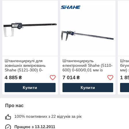
Штангенциркулі для
Штангенциркуль
Штан
зовнішніх вимірювань
електронний Shahe (5110-
бігу
Shahe (5121-300) 0-
600) 0-600/0,01 мм із
мм) 
300/0,01 мм із бігунком
бігунком, IP54
4 885
7 014
1 8
₴
₴
Купити
Купити
Про нас
100% позитивних з 22 відгуків за рік
Працює з 13.12.2011