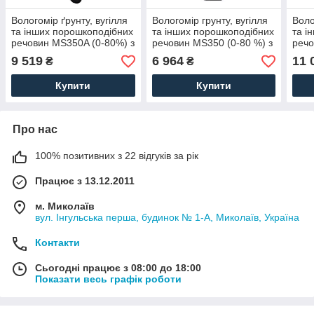
Вологомір ґрунту, вугілля
Вологомір грунту, вугілля
Воло
та інших порошкоподібних
та інших порошкоподібних
та і
речовин MS350A (0-80%) з
речовин MS350 (0-80 %) з
речо
20 режимами
20 режимами
вин
9 519
6 964
11 
₴
₴
калібрування
калібрування
Купити
Купити
Про нас
100% позитивних з 22 відгуків за рік
Працює з 13.12.2011
м. Миколаїв
вул. Інгульська перша, будинок № 1-А, Миколаїв, Україна
Контакти
Сьогодні працює з 08:00 до 18:00
Показати весь графік роботи