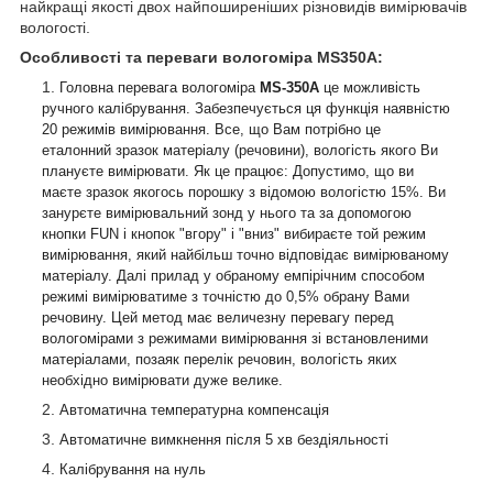
найкращі якості двох найпоширеніших різновидів вимірювачів
вологості.
Особливості та переваги вологоміра MS350A:
Головна перевага вологоміра
MS-350A
це можливість
ручного калібрування. Забезпечується ця функція наявністю
20 режимів вимірювання. Все, що Вам потрібно це
еталонний зразок матеріалу (речовини), вологість якого Ви
плануєте вимірювати. Як це працює: Допустимо, що ви
маєте зразок якогось порошку з відомою вологістю 15%. Ви
занурєте вимірювальний зонд у нього та за допомогою
кнопки FUN і кнопок "вгору" і "вниз" вибираєте той режим
вимірювання, який найбільш точно відповідає вимірюваному
матеріалу. Далі прилад у обраному емпірічним способом
режимі вимірюватиме з точністю до 0,5% обрану Вами
речовину. Цей метод має величезну перевагу перед
вологомірами з режимами вимірювання зі встановленими
матеріалами, позаяк перелік речовин, вологість яких
необхідно вимірювати дуже велике.
Автоматична температурна компенсація
Автоматичне вимкнення після 5 хв бездіяльності
Калібрування на нуль