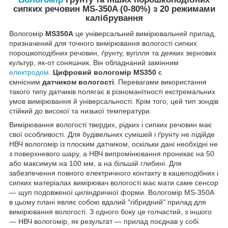
сипких речовин MS-350A
(0-80%) з 20 режимами
калібрування
Вологомір
MS350A
це універсальний вимірювальний прилад,
призначений для точного вимірювання вологості сипких
порошкоподібних речовин, ґрунту, вугілля та деяких зернових
культур, як-от соняшник. Він обладнаний замінним
електродом
.
Цифровий вологомір MS350
є
ємнісним
датчиком вологості
. Перевагами використання
такого типу датчиків полягає в різноманітності екстремальних
умов вимірювання й універсальності. Крім того, цей тип зондів
стійкий до високої та низької температури.
Вимірювання вологості твердих, рідких і сипких речовин має
свої особливості. Для будівельних сумішей і ґрунту не підійде
НВЧ вологомір із плоским датчиком, оскільки дані необхідні не
з поверхневого шару, а НВЧ випромінювання проникає на 50
або максимум на 100 мм, а на більшій глибині. Для
забезпечення повного електричного контакту в кашеподібних і
сипких матеріалах вимірювач вологості має мати саме сенсор
— щуп подовженої циліндричної форми. Вологомір MS-350A
в цьому плані являє собою вдалий "гібридний" прилад для
вимірювання вологості. З одного боку це голчастий, з іншого
— НВЧ вологомір, як результат — прилад поєднав у собі