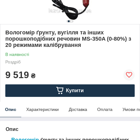
Вологомір ґрунту, вугілля та інших
порошкоподібних речовин MS-350A (0-80%) з
20 режимами калібрування
В наявності
Роздріб
9 519
₴
Купити
Опис
Характеристики
Доставка
Оплата
Умови п
Опис
Вологомір
ґрунту та інших порошкоподібних