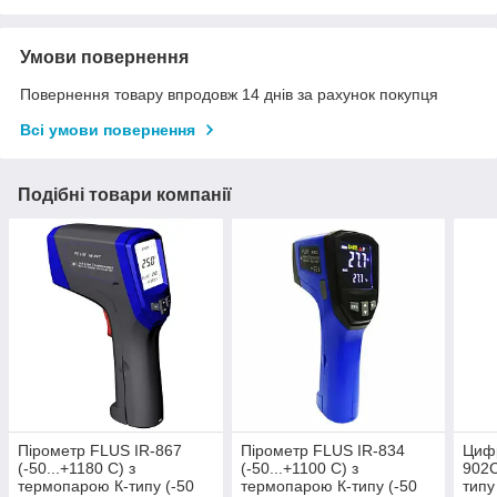
Умови повернення
Повернення товару впродовж 14 днів за рахунок покупця
Всі умови повернення
Подібні товари компанії
Пірометр FLUS IR-867
Пірометр FLUS IR-834
Циф
(-50...+1180 С) з
(-50...+1100 С) з
902C
термопарою К-типу (-50
термопарою К-типу (-50
типу