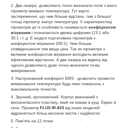
Два лазера: дозволяють точно визначити поле з якого
пірометр вимірює температуру. Тут варто
застереження, що чим більше відстань, тим з більшої
площі пірометр зчитує температуру. У характеристиці
пірометрів ця їх особливість називається
коефіцієнтом
візування
і позначається двома цифрами (13:1 або
30:1 і т. д. Є моделі портативних пірометрів з
коефіцієнтом візування 200:1). Чим більше
співвідношення тим вище ціна. Так як пірометри з
великим коефіцієнтом візування володіють великим
ефективним відстанню. А два лазера на відміну від
одного дозволяють дуже точно визначити точку
вимірювання.
Настроюваний коефіцієнт EMS - дозволить провести
вимірювання температури будь-яких поверхонь з
максимальною точністю.
Зручний, ергономічний. Корпус виконаний з
висококласного пластику, який не ковзає в руці. Екран зі
скла. Пірометр
FLUS IR-823
від інших моделей
відрізняється більш високою якістю і надійністю.
Пам'ять на 12 точок