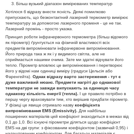
Більш вузький діапазон вимірюваних температур
Хотілося б відразу внести ясність. Деякі помилково
припускають, що безконтактний лазерний термометр вимірює
температуру за допомогою лазерного променя - це не так.
Лазерний промінь - просто указка.
Принцип роботи інфрачервоного термометра (більш відомого
як пірометр) ґрунтується на фізичній властивості всіх
предметів випромінювати інфрачервоне випромінювання.
Його природа така ж як і у видимого світла, але не
сприймається нашими очима. Зате ми здатні відчувати його
тепло. Пірометр вловлює це випромінювання і перетворює
його у відомі нам одиниці виміру (градуси Цельсія або
Фаренгейта).
Однак відразу варто застереження - тут є
дуже важливий нюанс. Предмети нагріті до однакової
температури не завжди випускають за одиницю часу
однакову кількість енергії (тепла).
І це правило потрібно в
першу чергу враховувати тим, хто вирішив придбати пірометр.
У фізиці це явище отримало назву
коефіцієнта
випромінювання EMS
(Emissivity).
Для найбільш
поширених матеріалів цей коефіцієнт знаходиться в межах від
0,1 до 1,0. Всі існуючі пірометри діляться щодо коефіцієнт
EMS на дві групи: з фіксованим коефіцієнтом (зазвичай 0,95) і
налаштованим коефіцієнтом. Для багатьох матеріалів є