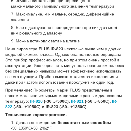
Звукова сигналізація при перевищенні
максимального і мінімального значення температури
Максимальне, мінімальне, середнє, диференційне
значення
Біле підсвічування і попередження про вихід за межі
вимірювального діапазону
Можна встановлювати на штатив
Цена пирометра
FLUS IR-823
несколько выше чем у других
моделей схожего класса. Однако она полностью оправдана.
Это прибор профессионалов, но при этом очень простой в
эксплуатации. Уже через пять минут пользования им человек
без специальных навыком может эффективно использовать
все его функции. Прибор высокого качества исполнения и
даже при частом использовании прослужит не один год.
Примечание:
Пирометры марки
FLUS
представлены в
нашем магазине четырьмя моделями с разным диапазоном
температур:
IR-820
(-30...+500С),
IR-821
(-50...+85
0С),
IR-
822
(-50...+1050С) и IR-823
(-50...+1350С).
Технические характеристики:
Диапазон измерения
бесконтактным способом
:
-50~1350°C/
-58~2462°F