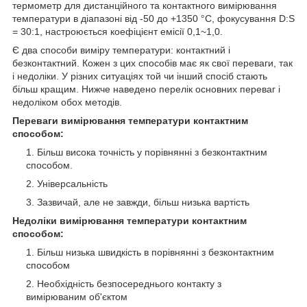
термометр для дистанційного та контактного вимірювання
температури в діапазоні від -50 до +1350 °С, фокусування D:S
= 30:1, настроюється коефіцієнт емісії 0,1~1,0.
Є два способи виміру температури: контактний і
безконтактний. Кожен з цих способів має як свої переваги, так
і недоліки. У різних ситуаціях той чи інший спосіб стають
більш кращим. Нижче наведено перелік основних переваг і
недоліком обох методів.
Переваги вимірювання температури контактним
способом:
Більш висока точність у порівнянні з безконтактним
способом.
Універсальність
Зазвичай, але не завжди, більш низька вартість
Недоліки вимірювання температури контактним
способом:
Більш низька швидкість в порівнянні з безконтактним
способом
Необхідність безпосереднього контакту з
вимірюваним об'єктом