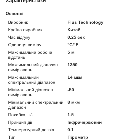
Характеристики
Основні
Виробник
Flus Technology
Країна виробник
Китай
Час відгуку
0.25 сек
Одиниця виміру
°С/°F
Максимальна робоча
5 м
відстань
Максимальний діапазон
1350
вимірювань
Максимальний
14 мкм
спектральний діапазон
Мінімальний діапазон
-50
вимірювань
Мінімальний спектральний
8 мкм
діапазон
Похибка, +/-
1.5
Принцип дії
Інфрачервоний
Температурний дозвіл
0.1
Тип
Пірометр