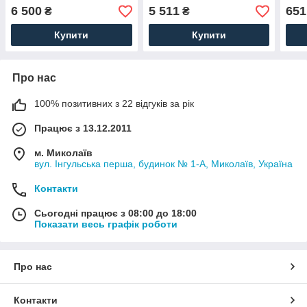
°C до +1370 °C) 50:1,
°C до +1370 °C) 30:1
діап
6 500
5 511
651
₴
₴
картою пам'яті, ПЗ
+130
+300
Купити
Купити
Про нас
100% позитивних з 22 відгуків за рік
Працює з 13.12.2011
м. Миколаїв
вул. Інгульська перша, будинок № 1-А, Миколаїв, Україна
Контакти
Сьогодні працює з 08:00 до 18:00
Показати весь графік роботи
Про нас
Контакти