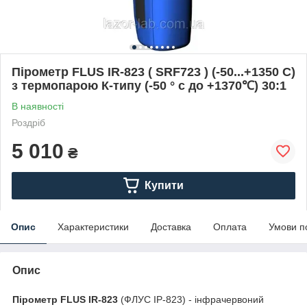
Пірометр FLUS IR-823 ( SRF723 ) (-50...+1350 С)
з термопарою К-типу (-50 ° с до +1370℃) 30:1
В наявності
Роздріб
5 010
₴
Купити
Опис
Характеристики
Доставка
Оплата
Умови п
Опис
Пірометр FLUS IR-823
(ФЛУС ІР-823) - інфрачервоний