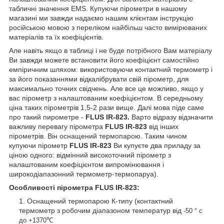
табличні значення EMS. Купуючи пірометри в нашому
магазині ми завжди надаємо нашим клієнтам інструкцію
російською мовою з переліком найбільш часто вимірюваних
матеріалів та їх коефіцієнтів.
Але навіть якщо в таблиці і не буде потрібного Вам матеріалу
Ви завжди можете встановити його коефіцієнт самостійно
емпіричним шляхом: використовуючи контактний термометр і
за його показаннями відкалібрувати свій пірометр, для
максимально точних свідчень. Але все це можливо, якщо у
вас пірометр з налаштованим коефіцієнтом. В середньому
ціна таких пірометрів 1,5-2 рази вище. Далі мова піде саме
про такий пирометре -
FLUS IR-823.
Варто відразу відзначити
важливу перевагу пірометра
FLUS IR-823
від інших
пірометрів. Він оснащений термопарою. Таким чином
купуючи пірометр
FLUS IR-823
Ви купуєте два приладу за
ціною одного: відмінний високоточний пірометр з
налаштованим коефіцієнтом випромінювання і
широкодіапазонний термометр-термопаруа).
Особливості пірометра
FLUS IR-823:
Оснащений термопарою К-типу (контактний
термометр з робочим діапазоном температур від
-50 ° с
до +1370℃