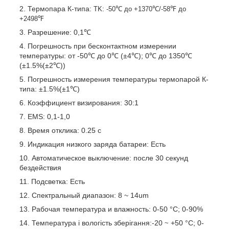
Термопара К-типа:
TK: -50℃ до +1370℃/-58℉ до
+2498℉
Разрешение: 0,1℃
Погрешность при бесконтактном измерении
температуры: от -50℃ до 0℃ (±4℃); 0℃ до 1350℃
(±1.5%(±2℃))
Погрешность измерения температуры термопарой К-
типа: ±1.5%(±1℃)
Коэффициент визирования: 30:1
EMS: 0,1-1,0
Время отклика: 0.25 с
Индикация низкого заряда батареи: Есть
Автоматическое выключение: после 30 секунд
бездействия
Подсветка: Есть
Спектральный диапазон: 8 ~ 14um
Рабочая температура и влажность: 0-50 °С; 0-90%
Температура і вологість зберігання:-20
+50 °С; 0-
~