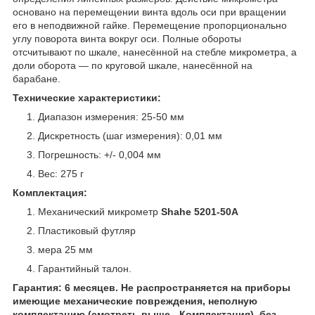
основано на перемещении винта вдоль оси при вращении
его в неподвижной гайке. Перемещение пропорционально
углу поворота винта вокруг оси. Полные обороты
отсчитывают по шкале, нанесённой на стебле микрометра, а
доли оборота — по круговой шкале, нанесённой на
барабане.
Технические характеристики:
Диапазон измерения: 25-50 мм
Дискретность (шаг измерения): 0,01 мм
Погрешность: +/- 0,004 мм
Вес: 275 г
Комплектация:
Механический микрометр
Shahe 5201-50A
Пластиковый футляр
мера 25 мм
Гарантийный талон.
Гарантия: 6 месяцев. Не распространяется на приборы
имеющие механические повреждения, неполную
комплектацию (смотреть выше - Комплектация), без