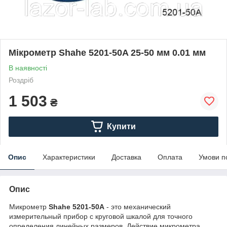
Мікрометр Shahe 5201-50A 25-50 мм 0.01 мм
В наявності
Роздріб
1 503
₴
Купити
Опис
Характеристики
Доставка
Оплата
Умови п
Опис
Микрометр
Shahe 5201-50A
- это механический
измерительный прибор с круговой шкалой для точного
определения линейных размеров. Действие микрометра