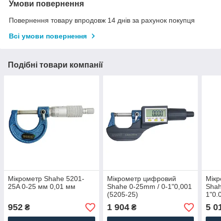
Умови повернення
Повернення товару впродовж 14 днів за рахунок покупця
Всі умови повернення
Подібні товари компанії
Мікрометр Shahe 5201-
Мікрометр цифровий
Мік
25A 0-25 мм 0,01 мм
Shahe 0-25mm / 0-1"0,001
Shah
(5205-25)
1"0.
вод
952
1 904
5 0
₴
₴
мета