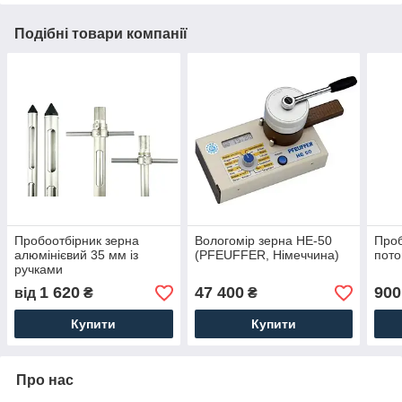
Подібні товари компанії
Пробоотбірник зерна
Вологомір зерна НЕ-50
Проб
алюмінієвий 35 мм із
(PFEUFFER, Німеччина)
пото
ручками
1 620
47 400
900
від
₴
₴
Купити
Купити
Про нас