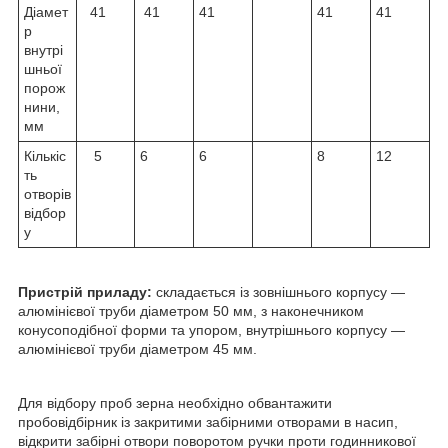
Діамет
41
41
41
41
41
р
внутрі
шньої
порож
нини,
мм
Кількіс
5
6
6
8
12
ть
отворів
відбор
у
Пристрій приладу:
складається із зовнішнього корпусу —
алюмінієвої труби діаметром 50 мм, з наконечником
конусоподібної форми та упором, внутрішнього корпусу —
алюмінієвої труби діаметром 45 мм.
Для відбору проб зерна необхідно обвантажити
пробовідбірник із закритими забірними отворами в насип,
відкрити забірні отвори поворотом ручки проти годинникової