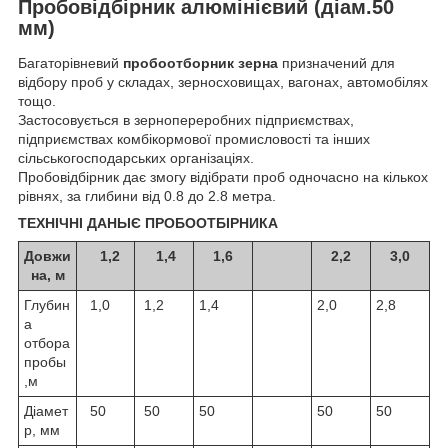
Пробовідбірник алюмінієвий (діам.50
мм)
Багаторівневий
пробоотборник зерна
призначений для
відбору проб у складах, зерносховищах, вагонах, автомобілях
тощо.
Застосовується в зернопереробних підприємствах,
підприємствах комбікормової промисловості та інших
сільськогосподарських організаціях.
Пробовідбірник дає змогу відібрати проб одночасно на кількох
рівнях, за глибини від 0.8 до 2.8 метра.
ТЕХНІЧНІ ДАНЬІЄ ПРОБООТБІРНИКА
Довжи
1,2
1,4
1,6
2,2
3,0
на, м
Глубин
1,0
1,2
1,4
2,0
2,8
а
отбора
пробы
,м
Діамет
50
50
50
50
50
р, мм