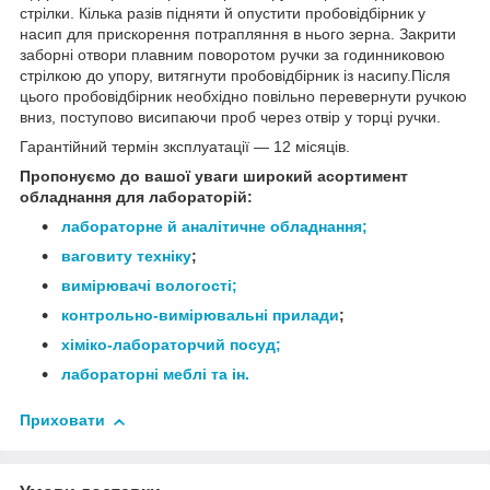
стрілки. Кілька разів підняти й опустити пробовідбірник у
насип для прискорення потрапляння в нього зерна. Закрити
заборні отвори плавним поворотом ручки за годинниковою
стрілкою до упору, витягнути пробовідбірник із насипу.Після
цього пробовідбірник необхідно повільно перевернути ручкою
вниз, поступово висипаючи проб через отвір у торці ручки.
Гарантійний термін зксплуатації — 12 місяців.
Пропонуємо до вашої уваги широкий асортимент
обладнання для лабораторій:
лабораторне й аналітичне обладнання;
ваговиту техніку
;
вимірювачі вологості;
контрольно-вимірювальні прилади
;
хіміко-лаборатор
чий посуд;
лабораторні меблі
та ін.
Приховати